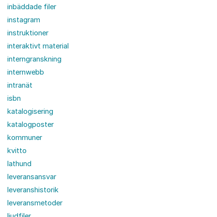
inbäddade filer
instagram
instruktioner
interaktivt material
interngranskning
internwebb
intranät
isbn
katalogisering
katalogposter
kommuner
kvitto
lathund
leveransansvar
leveranshistorik
leveransmetoder
ljudfiler