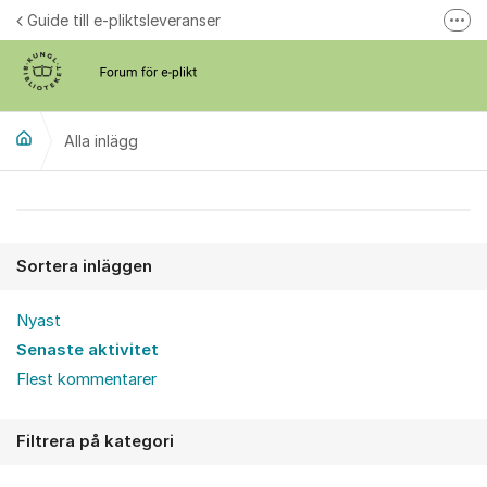
Hoppa till innehåll
Guide till e-pliktsleveranser
Fler
Forum för plikt
kb.se
Alla inlägg
Alla inlägg
Sortera inläggen
Nyast
Senaste aktivitet
Flest kommentarer
Filtrera på kategori