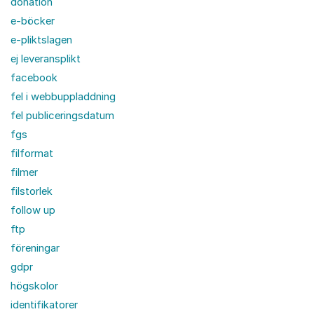
donation
e-böcker
e-pliktslagen
ej leveransplikt
facebook
fel i webbuppladdning
fel publiceringsdatum
fgs
filformat
filmer
filstorlek
follow up
ftp
föreningar
gdpr
högskolor
identifikatorer