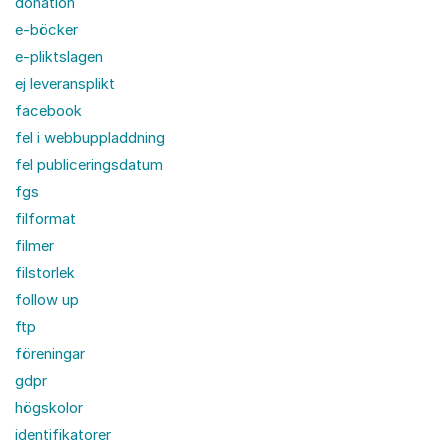
donation
e-böcker
e-pliktslagen
ej leveransplikt
facebook
fel i webbuppladdning
fel publiceringsdatum
fgs
filformat
filmer
filstorlek
follow up
ftp
föreningar
gdpr
högskolor
identifikatorer