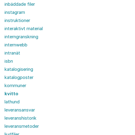
inbäddade filer
instagram
instruktioner
interaktivt material
interngranskning
internwebb
intranät
isbn
katalogisering
katalogposter
kommuner
kvitto
lathund
leveransansvar
leveranshistorik
leveransmetoder
ljudfiler