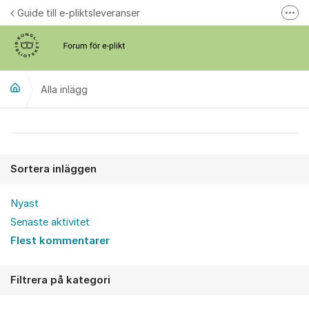
Hoppa till innehåll
Guide till e-pliktsleveranser
Fler
Forum för plikt
kb.se
Alla inlägg
Alla inlägg
Sortera inläggen
Nyast
Senaste aktivitet
Flest kommentarer
Filtrera på kategori