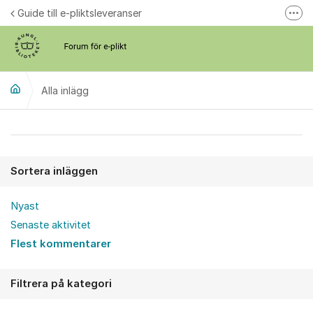
Hoppa till innehåll
Guide till e-pliktsleveranser
Fler
Forum för plikt
kb.se
Alla inlägg
Alla inlägg
Sortera inläggen
Nyast
Senaste aktivitet
Flest kommentarer
Filtrera på kategori