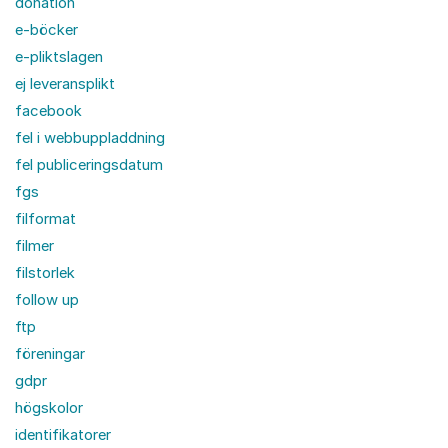
donation
e-böcker
e-pliktslagen
ej leveransplikt
facebook
fel i webbuppladdning
fel publiceringsdatum
fgs
filformat
filmer
filstorlek
follow up
ftp
föreningar
gdpr
högskolor
identifikatorer