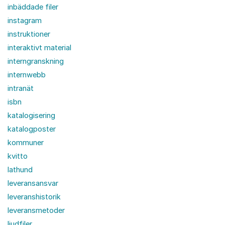
inbäddade filer
instagram
instruktioner
interaktivt material
interngranskning
internwebb
intranät
isbn
katalogisering
katalogposter
kommuner
kvitto
lathund
leveransansvar
leveranshistorik
leveransmetoder
ljudfiler