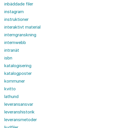
inbäddade filer
instagram
instruktioner
interaktivt material
interngranskning
internwebb
intranät
isbn
katalogisering
katalogposter
kommuner
kvitto
lathund
leveransansvar
leveranshistorik
leveransmetoder
ljudfiler