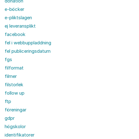
donation
e-böcker
e-pliktslagen
ej leveransplikt
facebook
fel i webbuppladdning
fel publiceringsdatum
fgs
filformat
filmer
filstorlek
follow up
ftp
föreningar
gdpr
högskolor
identifikatorer