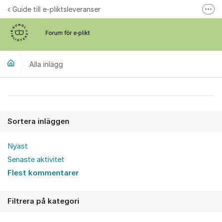
Hoppa till innehåll
Guide till e-pliktsleveranser
Fler
Forum för plikt
kb.se
Alla inlägg
Alla inlägg
Sortera inläggen
Nyast
Senaste aktivitet
Flest kommentarer
Filtrera på kategori