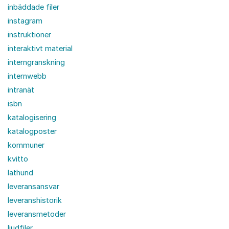
inbäddade filer
instagram
instruktioner
interaktivt material
interngranskning
internwebb
intranät
isbn
katalogisering
katalogposter
kommuner
kvitto
lathund
leveransansvar
leveranshistorik
leveransmetoder
ljudfiler