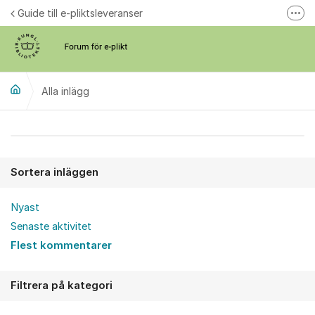
Hoppa till innehåll
Guide till e-pliktsleveranser
Fler
Forum för plikt
kb.se
Alla inlägg
Alla inlägg
Sortera inläggen
Nyast
Senaste aktivitet
Flest kommentarer
Filtrera på kategori