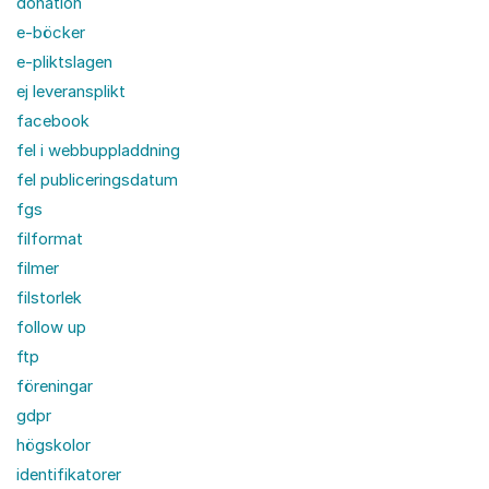
donation
e-böcker
e-pliktslagen
ej leveransplikt
facebook
fel i webbuppladdning
fel publiceringsdatum
fgs
filformat
filmer
filstorlek
follow up
ftp
föreningar
gdpr
högskolor
identifikatorer