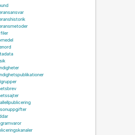
hund
eransansvar
eranshistorik
veransmetoder
filer
omedel
senord
tadata
sik
ndigheter
dighetspublikationer
lgrupper
hetsbrev
etssajter
allellpublicering
sonuppgifter
ddar
ogramvaror
liceringskanaler