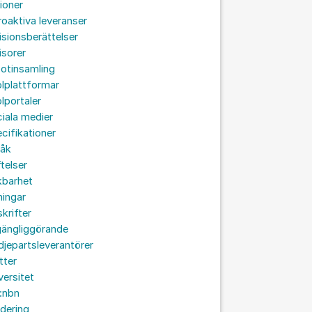
ioner
roaktiva leveranser
isionsberättelser
isorer
otinsamling
lplattformar
lportaler
iala medier
cifikationer
råk
ftelser
kbarhet
ningar
skrifter
lgängliggörande
djepartsleverantörer
tter
versitet
:nbn
idering