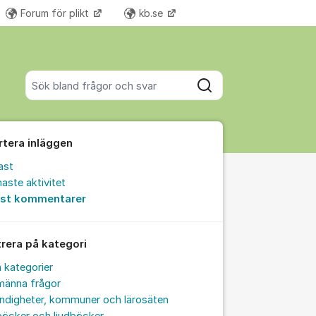
Forum för plikt
kb.se
Fler supportlänkar
Sök bland alla inlägg
Sök
rtera inläggen
ast
aste aktivitet
est kommentarer
trera på kategori
a kategorier
männa frågor
ndigheter, kommuner och lärosäten