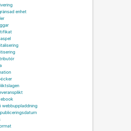
ivering
gränsad enhet
der
oggar
tifikat
taspel
italisering
itisering
tributör
a
nation
böcker
liktslagen
leveransplikt
cebook
 i webbuppladdning
 publiceringsdatum
s
format