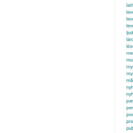
lat
lev
lev
le
ljud
lär
lö
me
mu
my
myn
må
ny
nyh
par
per
po
pr
pub