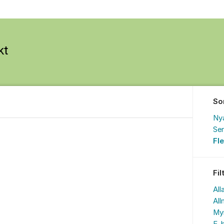
So
Ny
Sen
Fl
Fil
All
All
My