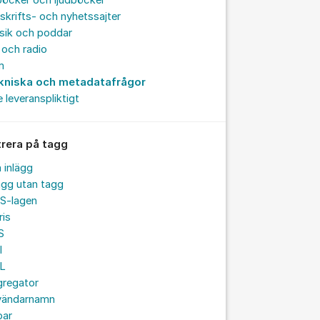
böcker och ljudböcker
skrifts- och nyhetssajter
sik och poddar
och radio
m
kniska och metadatafrågor
e leveranspliktigt
trera på tagg
a inlägg
ägg utan tagg
S-lagen
ris
S
I
L
gregator
vändarnamn
par