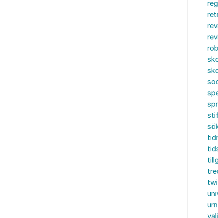
reg
ret
rev
rev
rob
sko
sko
soc
spe
sp
sti
sö
tid
tid
til
tre
twi
uni
urn
val