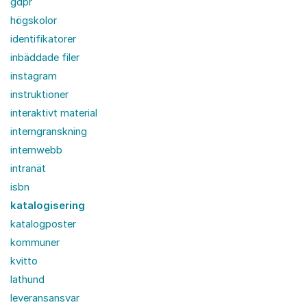
gdpr
högskolor
identifikatorer
inbäddade filer
instagram
instruktioner
interaktivt material
interngranskning
internwebb
intranät
isbn
katalogisering
katalogposter
kommuner
kvitto
lathund
leveransansvar