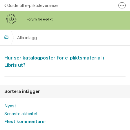
Hoppa till innehåll
Guide till e-pliktsleveranser
Fler
Forum för plikt
kb.se
Alla inlägg
Alla inlägg
Hur ser katalogposter för e-pliktsmaterial i
Libris ut?
Sortera inläggen
Nyast
Senaste aktivitet
Flest kommentarer