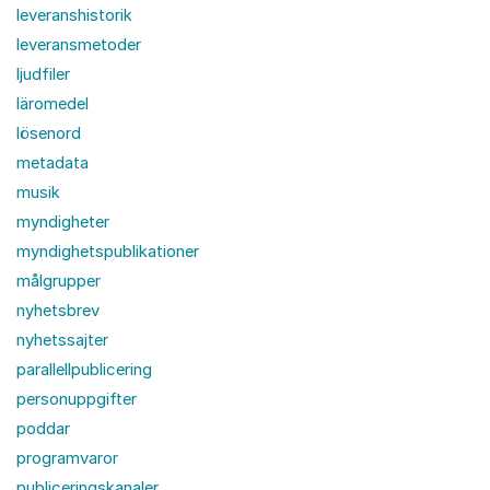
leveranshistorik
leveransmetoder
ljudfiler
läromedel
lösenord
metadata
musik
myndigheter
myndighetspublikationer
målgrupper
nyhetsbrev
nyhetssajter
parallellpublicering
personuppgifter
poddar
programvaror
publiceringskanaler