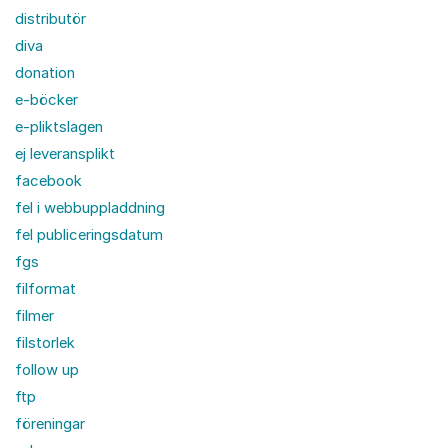
distributör
diva
donation
e-böcker
e-pliktslagen
ej leveransplikt
facebook
fel i webbuppladdning
fel publiceringsdatum
fgs
filformat
filmer
filstorlek
follow up
ftp
föreningar