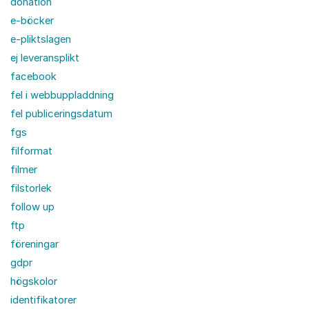
donation
e-böcker
e-pliktslagen
ej leveransplikt
facebook
fel i webbuppladdning
fel publiceringsdatum
fgs
filformat
filmer
filstorlek
follow up
ftp
föreningar
gdpr
högskolor
identifikatorer