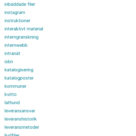
inbäddade filer
instagram
instruktioner
interaktivt material
interngranskning
internwebb
intranät
isbn
katalogisering
katalogposter
kommuner
kvitto
lathund
leveransansvar
leveranshistorik
leveransmetoder
ljudfiler