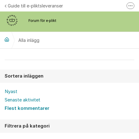
Hoppa till innehåll
Guide till e-pliktsleveranser
Fler
Forum för plikt
kb.se
Alla inlägg
Alla inlägg
Sortera inläggen
Nyast
Senaste aktivitet
Flest kommentarer
Filtrera på kategori