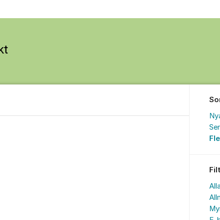
So
Ny
Sen
Fl
Fil
All
All
My