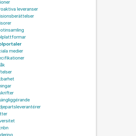
ioner
roaktiva leveranser
isionsberättelser
isorer
otinsamling
lplattformar
olportaler
iala medier
cifikationer
råk
ftelser
kbarhet
ningar
skrifter
lgängliggörande
djepartsleverantörer
tter
versitet
:nbn
idering