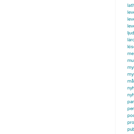
lat
lev
lev
le
ljud
lär
lö
me
mu
my
myn
må
ny
nyh
par
per
po
pr
pub