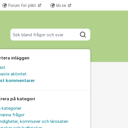
Forum för plikt
kb.se
Fler supportlänkar
Sök bland alla inlägg
Sök
rtera inläggen
ast
aste aktivitet
est kommentarer
trera på kategori
a kategorier
männa frågor
ndigheter, kommuner och lärosäten