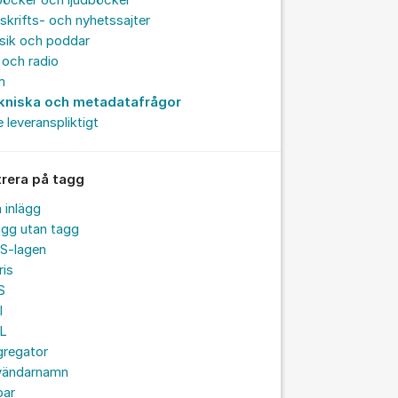
böcker och ljudböcker
skrifts- och nyhetssajter
sik och poddar
och radio
m
kniska och metadatafrågor
e leveranspliktigt
trera på tagg
a inlägg
ägg utan tagg
S-lagen
ris
S
I
L
gregator
vändarnamn
par