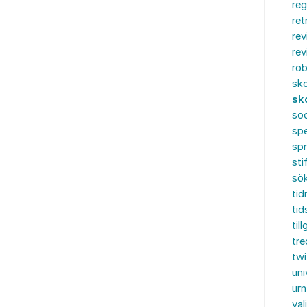
reg
ret
rev
rev
rob
sko
sk
soc
spe
sp
sti
sö
tid
tid
til
tre
twi
uni
urn
val