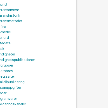
hund
eransansvar
eranshistorik
veransmetoder
filer
omedel
senord
tadata
sik
ndigheter
dighetspublikationer
lgrupper
hetsbrev
etssajter
allellpublicering
sonuppgifter
ddar
ogramvaror
liceringskanaler