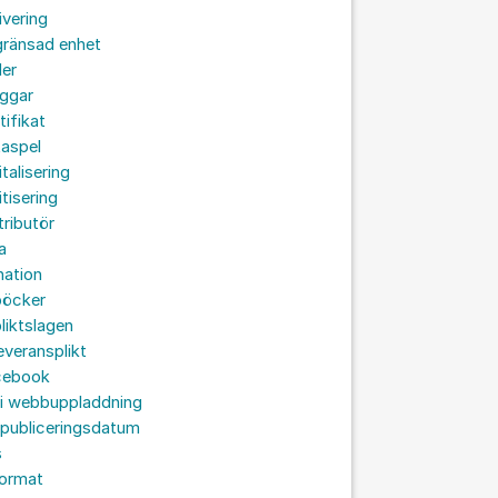
ivering
gränsad enhet
der
oggar
tifikat
taspel
italisering
itisering
tributör
a
nation
böcker
liktslagen
leveransplikt
cebook
 i webbuppladdning
 publiceringsdatum
s
format