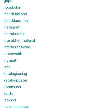
gdpr
högskolor
identifikatorer
inbäddade filer
instagram
instruktioner
interaktivt material
interngranskning
internwebb
intranät
isbn
katalogisering
katalogposter
kommuner
kvitto
lathund
leveransansvar