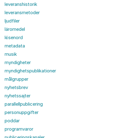
leveranshistorik
leveransmetoder
ljudfiler
läromedel
lösenord
metadata
musik
myndigheter
myndighetspublikationer
målgrupper
nyhetsbrev
nyhetssajter
parallellpublicering
personuppgifter
poddar
programvaror
publiceringskanaler