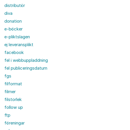
distributör
diva
donation
e-böcker
e-pliktslagen
ej leveransplikt
facebook
fel i webbuppladdning
fel publiceringsdatum
fgs
filformat
filmer
filstorlek
follow up
ftp
föreningar