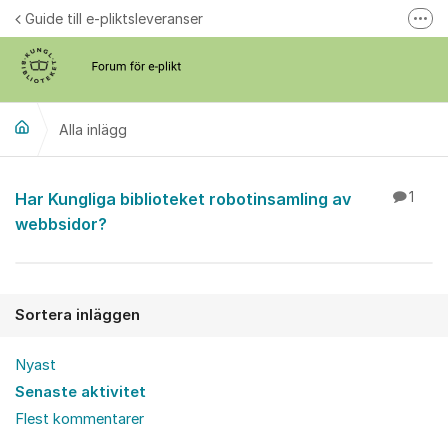
Hoppa till innehåll
Guide till e-pliktsleveranser
Fler
Forum för plikt
kb.se
Alla inlägg
Alla inlägg
Har Kungliga biblioteket robotinsamling av
1
webbsidor?
Sortera inläggen
Nyast
Senaste aktivitet
Flest kommentarer