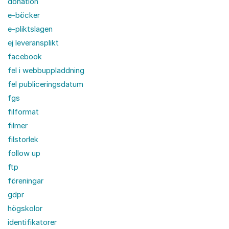
donation
e-böcker
e-pliktslagen
ej leveransplikt
facebook
fel i webbuppladdning
fel publiceringsdatum
fgs
filformat
filmer
filstorlek
follow up
ftp
föreningar
gdpr
högskolor
identifikatorer