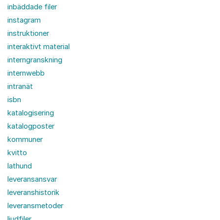
inbäddade filer
instagram
instruktioner
interaktivt material
interngranskning
internwebb
intranät
isbn
katalogisering
katalogposter
kommuner
kvitto
lathund
leveransansvar
leveranshistorik
leveransmetoder
ljudfiler