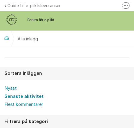
Hoppa till innehåll
Guide till e-pliktsleveranser
Fler
Forum för plikt
kb.se
Alla inlägg
Alla inlägg
Sortera inläggen
Nyast
Senaste aktivitet
Flest kommentarer
Filtrera på kategori