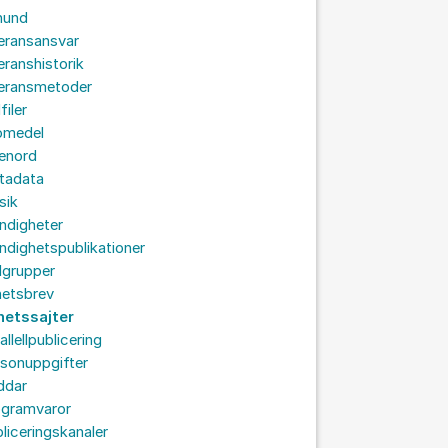
hund
eransansvar
eranshistorik
veransmetoder
filer
omedel
senord
tadata
sik
ndigheter
dighetspublikationer
lgrupper
hetsbrev
hetssajter
allellpublicering
sonuppgifter
ddar
ogramvaror
liceringskanaler