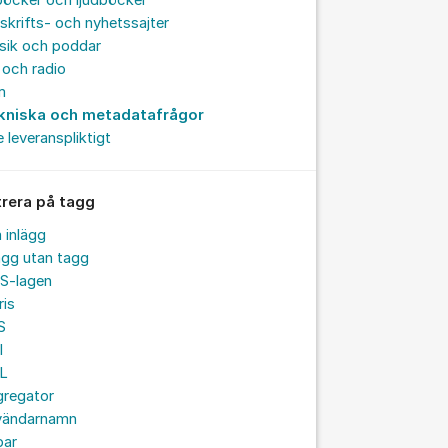
böcker och ljudböcker
skrifts- och nyhetssajter
sik och poddar
och radio
m
kniska och metadatafrågor
e leveranspliktigt
trera på tagg
a inlägg
ägg utan tagg
S-lagen
ris
S
I
L
gregator
vändarnamn
par