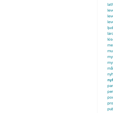
lat
lev
lev
le
ljud
lär
lö
me
mu
my
myn
må
ny
ny
par
per
po
pr
pub