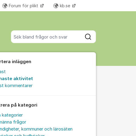
Forum för plikt
kb.se
Fler supportlänkar
Sök bland alla inlägg
Sök
rtera inläggen
ast
naste aktivitet
est kommentarer
trera på kategori
a kategorier
männa frågor
ndigheter, kommuner och lärosäten