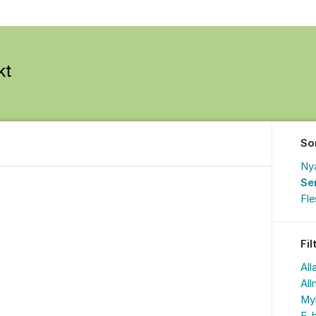
So
Ny
Se
Fl
Fil
All
All
My