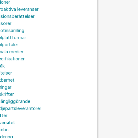
ioner
roaktiva leveranser
isionsberättelser
isorer
otinsamling
lplattformar
lportaler
iala medier
cifikationer
råk
ftelser
kbarhet
ningar
skrifter
lgängliggörande
djepartsleverantörer
tter
versitet
:nbn
idering