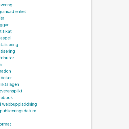
ivering
gränsad enhet
der
oggar
tifikat
taspel
italisering
itisering
tributör
a
nation
böcker
liktslagen
leveransplikt
cebook
 i webbuppladdning
 publiceringsdatum
s
format