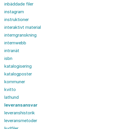
inbäddade filer
instagram
instruktioner
interaktivt material
interngranskning
internwebb
intranät
isbn
katalogisering
katalogposter
kommuner
kvitto
lathund
leveransansvar
leveranshistorik
leveransmetoder
ljudfiler