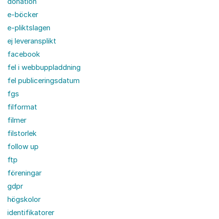
donation
e-böcker
e-pliktslagen
ej leveransplikt
facebook
fel i webbuppladdning
fel publiceringsdatum
fgs
filformat
filmer
filstorlek
follow up
ftp
föreningar
gdpr
högskolor
identifikatorer