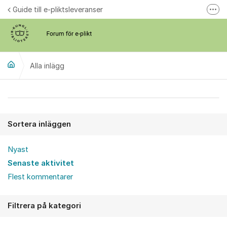
Hoppa till innehåll
Guide till e-pliktsleveranser
Fler
Forum för plikt
kb.se
Alla inlägg
Alla inlägg
Sortera inläggen
Nyast
Senaste aktivitet
Flest kommentarer
Filtrera på kategori