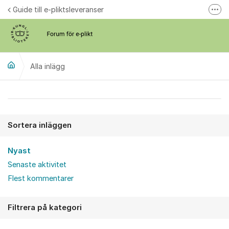
Hoppa till innehåll
Guide till e-pliktsleveranser
Fler
Forum för plikt
kb.se
Alla inlägg
Alla inlägg
Sortera inläggen
Nyast
Senaste aktivitet
Flest kommentarer
Filtrera på kategori