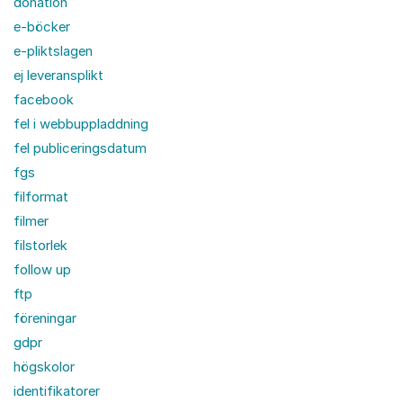
donation
e-böcker
e-pliktslagen
ej leveransplikt
facebook
fel i webbuppladdning
fel publiceringsdatum
fgs
filformat
filmer
filstorlek
follow up
ftp
föreningar
gdpr
högskolor
identifikatorer