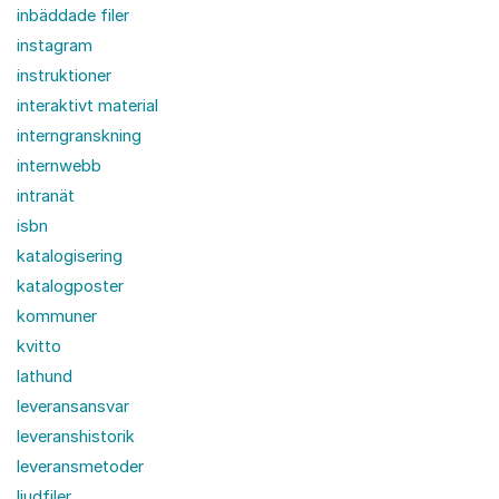
inbäddade filer
instagram
instruktioner
interaktivt material
interngranskning
internwebb
intranät
isbn
katalogisering
katalogposter
kommuner
kvitto
lathund
leveransansvar
leveranshistorik
leveransmetoder
ljudfiler