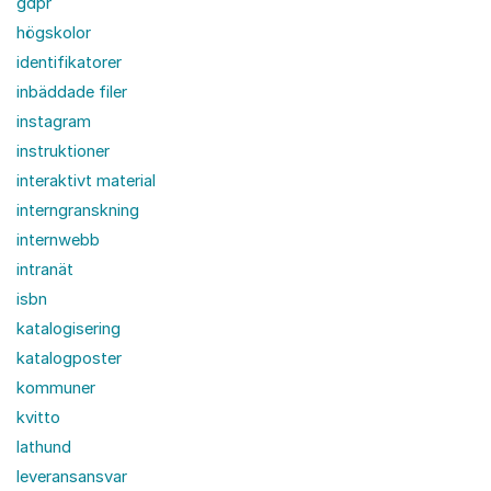
gdpr
högskolor
identifikatorer
inbäddade filer
instagram
instruktioner
interaktivt material
interngranskning
internwebb
intranät
isbn
katalogisering
katalogposter
kommuner
kvitto
lathund
leveransansvar