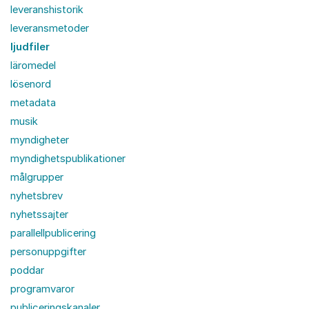
leveranshistorik
leveransmetoder
ljudfiler
läromedel
lösenord
metadata
musik
myndigheter
myndighetspublikationer
målgrupper
nyhetsbrev
nyhetssajter
parallellpublicering
personuppgifter
poddar
programvaror
publiceringskanaler