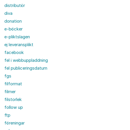
distributör
diva
donation
e-böcker
e-pliktslagen
ej leveransplikt
facebook
fel i webbuppladdning
fel publiceringsdatum
fgs
filformat
filmer
filstorlek
follow up
ftp
föreningar