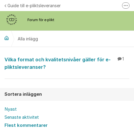
Hoppa till innehåll
Guide till e-pliktsleveranser
Fler
Forum för plikt
kb.se
Alla inlägg
Alla inlägg
Vilka format och kvalitetsnivåer gäller för e-
1
pliktsleveranser?
Sortera inläggen
Nyast
Senaste aktivitet
Flest kommentarer