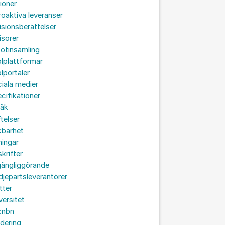
ioner
roaktiva leveranser
isionsberättelser
isorer
otinsamling
lplattformar
lportaler
iala medier
cifikationer
råk
ftelser
kbarhet
ningar
skrifter
lgängliggörande
djepartsleverantörer
tter
versitet
:nbn
idering