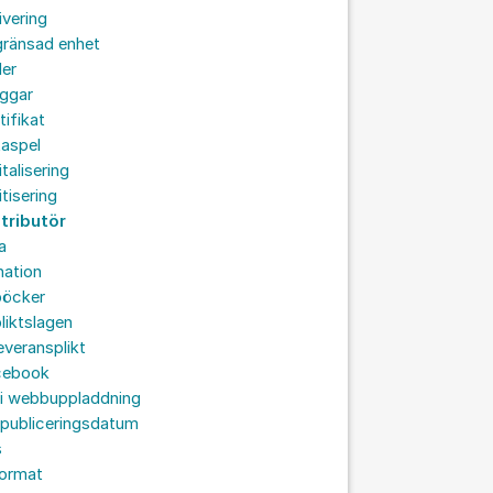
ivering
gränsad enhet
der
oggar
tifikat
taspel
italisering
itisering
stributör
a
nation
böcker
liktslagen
leveransplikt
cebook
 i webbuppladdning
 publiceringsdatum
s
format