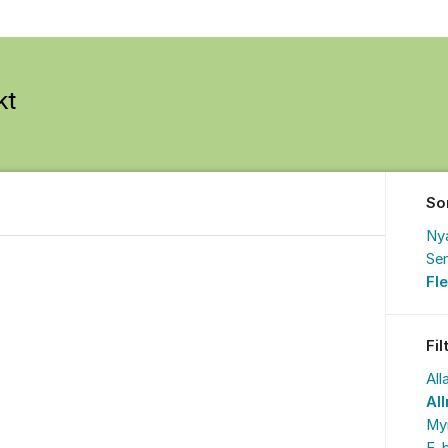
So
Ny
Sen
Fl
Fil
All
Al
My