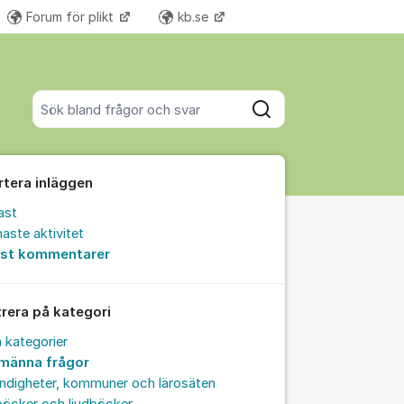
Forum för plikt
kb.se
Fler supportlänkar
Sök bland alla inlägg
Sök
rtera inläggen
ast
aste aktivitet
est kommentarer
trera på kategori
a kategorier
lmänna frågor
ndigheter, kommuner och lärosäten