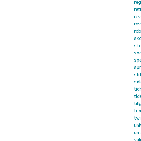
reg
ret
rev
rev
rob
sko
sko
soc
spe
sp
sti
sö
tid
tid
til
tre
twi
uni
urn
val