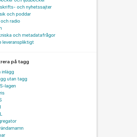
böcker och ljudböcker
skrifts- och nyhetssajter
sik och poddar
och radio
m
kniska och metadatafrågor
e leveranspliktigt
trera på tagg
a inlägg
ägg utan tagg
S-lagen
ris
S
I
L
gregator
vändarnamn
par