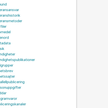
hund
eransansvar
eranshistorik
veransmetoder
filer
omedel
senord
tadata
sik
ndigheter
dighetspublikationer
lgrupper
hetsbrev
etssajter
allellpublicering
sonuppgifter
ddar
ogramvaror
liceringskanaler