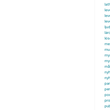
lat
lev
lev
le
ljud
lär
lö
me
mu
my
myn
må
ny
nyh
par
per
po
pr
pub