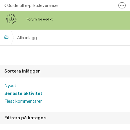
Hoppa till innehåll
Guide till e-pliktsleveranser
Fler
Forum för plikt
kb.se
Alla inlägg
Alla inlägg
Sortera inläggen
Nyast
Senaste aktivitet
Flest kommentarer
Filtrera på kategori