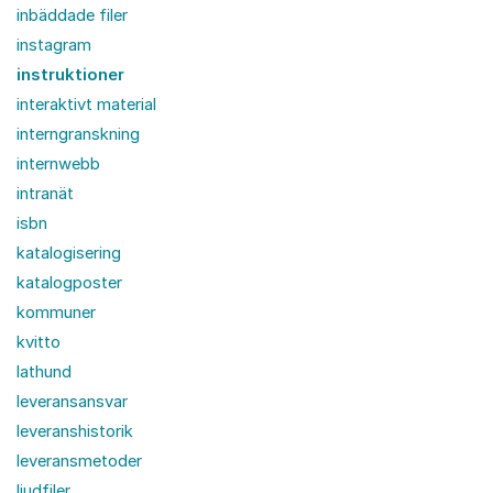
inbäddade filer
instagram
instruktioner
interaktivt material
interngranskning
internwebb
intranät
isbn
katalogisering
katalogposter
kommuner
kvitto
lathund
leveransansvar
leveranshistorik
leveransmetoder
ljudfiler