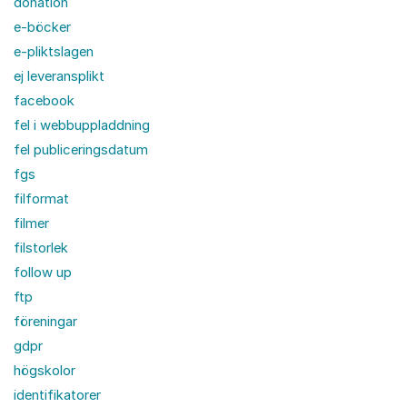
donation
e-böcker
e-pliktslagen
ej leveransplikt
facebook
fel i webbuppladdning
fel publiceringsdatum
fgs
filformat
filmer
filstorlek
follow up
ftp
föreningar
gdpr
högskolor
identifikatorer