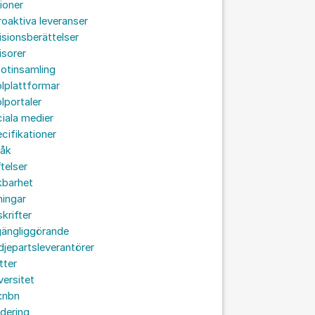
ioner
roaktiva leveranser
isionsberättelser
isorer
otinsamling
lplattformar
lportaler
iala medier
cifikationer
råk
ftelser
kbarhet
ningar
skrifter
lgängliggörande
djepartsleverantörer
tter
versitet
:nbn
idering