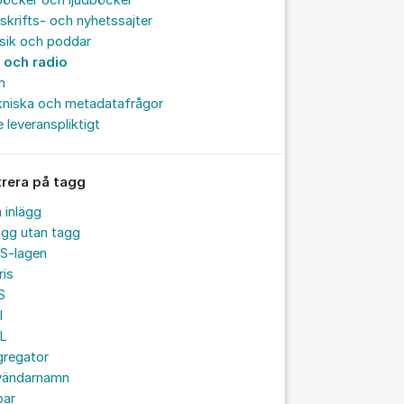
böcker och ljudböcker
skrifts- och nyhetssajter
sik och poddar
 och radio
m
kniska och metadatafrågor
e leveranspliktigt
trera på tagg
a inlägg
ägg utan tagg
S-lagen
ris
S
I
L
gregator
vändarnamn
par