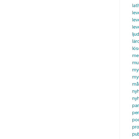
lat
lev
lev
le
ljud
lär
lö
me
mu
my
myn
må
ny
nyh
par
per
po
pr
pub