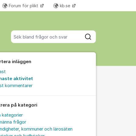
Forum för plikt
kb.se
Fler supportlänkar
Sök bland alla inlägg
Sök
rtera inläggen
ast
naste aktivitet
est kommentarer
trera på kategori
a kategorier
männa frågor
ndigheter, kommuner och lärosäten