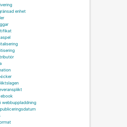
ivering
gränsad enhet
der
oggar
tifikat
taspel
italisering
itisering
tributör
a
nation
böcker
liktslagen
leveransplikt
cebook
 i webbuppladdning
 publiceringsdatum
s
format