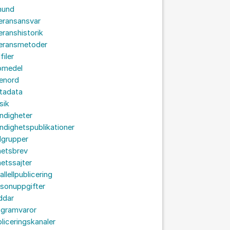
hund
eransansvar
eranshistorik
veransmetoder
filer
omedel
senord
tadata
sik
ndigheter
dighetspublikationer
lgrupper
hetsbrev
etssajter
allellpublicering
sonuppgifter
ddar
ogramvaror
liceringskanaler