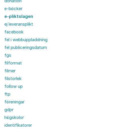
donation
e-böcker
e-pliktslagen
ej leveransplikt
facebook
fel i webbuppladdning
fel publiceringsdatum
fgs
filformat
filmer
filstorlek
follow up
ftp
föreningar
gdpr
högskolor
identifikatorer