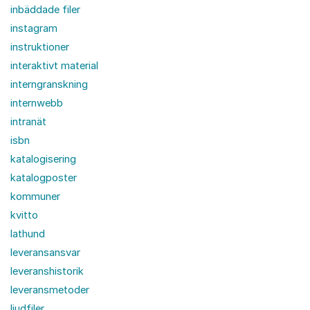
inbäddade filer
instagram
instruktioner
interaktivt material
interngranskning
internwebb
intranät
isbn
katalogisering
katalogposter
kommuner
kvitto
lathund
leveransansvar
leveranshistorik
leveransmetoder
ljudfiler