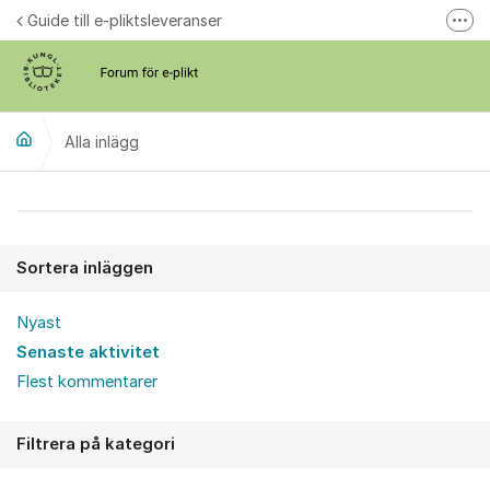
Hoppa till innehåll
Guide till e-pliktsleveranser
Fler
Forum för plikt
kb.se
Alla inlägg
Alla inlägg
Sortera inläggen
Nyast
Senaste aktivitet
Flest kommentarer
Filtrera på kategori