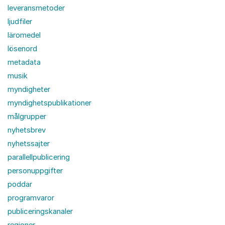
leveransmetoder
ljudfiler
läromedel
lösenord
metadata
musik
myndigheter
myndighetspublikationer
målgrupper
nyhetsbrev
nyhetssajter
parallellpublicering
personuppgifter
poddar
programvaror
publiceringskanaler
regioner