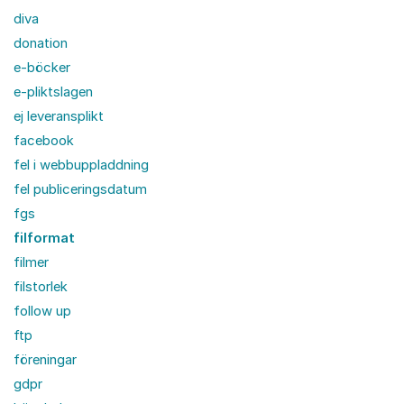
diva
donation
e-böcker
e-pliktslagen
ej leveransplikt
facebook
fel i webbuppladdning
fel publiceringsdatum
fgs
filformat
filmer
filstorlek
follow up
ftp
föreningar
gdpr