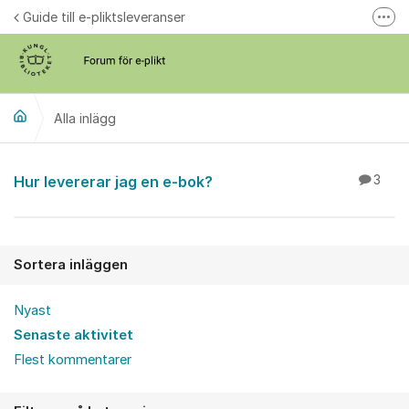
Hoppa till innehåll
Guide till e-pliktsleveranser
Fler
Forum för plikt
kb.se
Alla inlägg
Alla inlägg
Hur levererar jag en e-bok?
3
Sortera inläggen
Nyast
Senaste aktivitet
Flest kommentarer