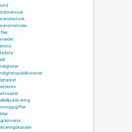
hund
eransansvar
eranshistorik
veransmetoder
filer
omedel
senord
tadata
sik
ndigheter
dighetspublikationer
lgrupper
hetsbrev
etssajter
allellpublicering
sonuppgifter
ddar
ogramvaror
liceringskanaler