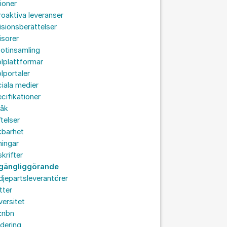
ioner
roaktiva leveranser
isionsberättelser
isorer
otinsamling
lplattformar
lportaler
iala medier
cifikationer
råk
ftelser
kbarhet
ningar
skrifter
llgängliggörande
djepartsleverantörer
tter
versitet
:nbn
idering