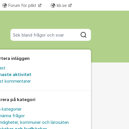
Forum för plikt
kb.se
Fler supportlänkar
Sök bland alla inlägg
Sök
rtera inläggen
ast
naste aktivitet
est kommentarer
trera på kategori
a kategorier
männa frågor
ndigheter, kommuner och lärosäten