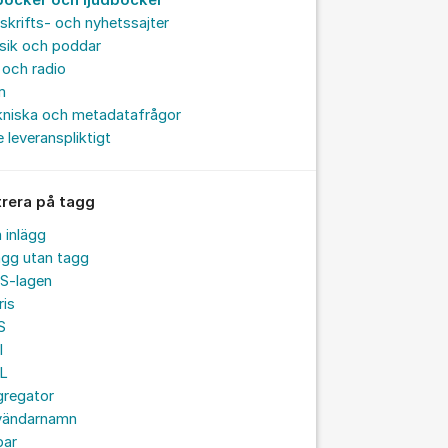
böcker och ljudböcker
skrifts- och nyhetssajter
sik och poddar
och radio
m
kniska och metadatafrågor
e leveranspliktigt
trera på tagg
a inlägg
ägg utan tagg
S-lagen
ris
S
I
L
gregator
vändarnamn
par