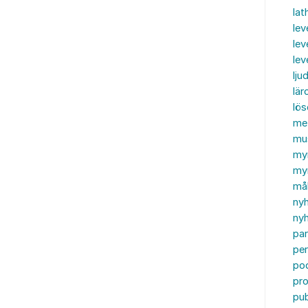
lat
lev
lev
le
ljud
lär
lö
me
mu
my
myn
må
ny
nyh
par
per
po
pr
pub