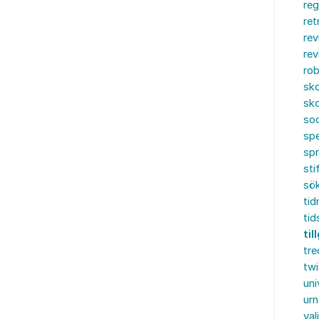
reg
ret
rev
rev
rob
sko
sko
soc
spe
sp
sti
sö
tid
tid
ti
tre
twi
uni
urn
val