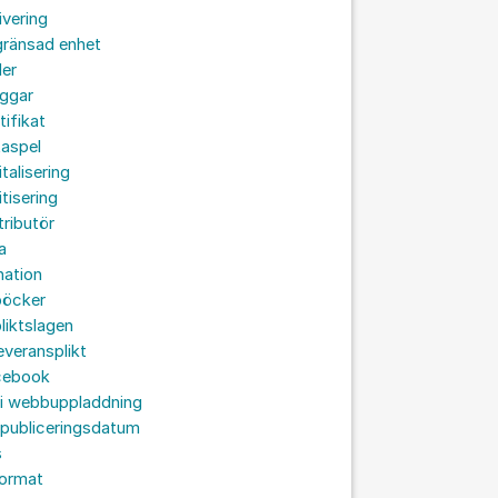
ivering
gränsad enhet
der
oggar
tifikat
taspel
italisering
itisering
tributör
a
nation
böcker
liktslagen
leveransplikt
cebook
 i webbuppladdning
 publiceringsdatum
s
format