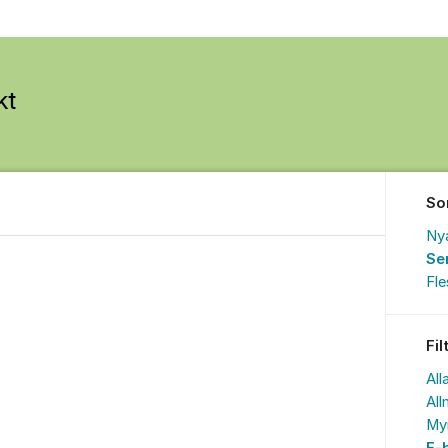
So
Ny
Se
Fl
Fil
All
All
My