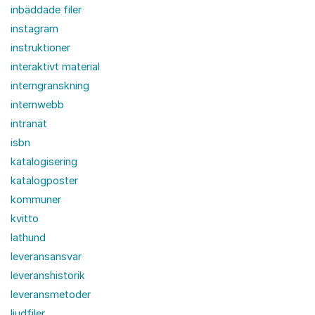
inbäddade filer
instagram
instruktioner
interaktivt material
interngranskning
internwebb
intranät
isbn
katalogisering
katalogposter
kommuner
kvitto
lathund
leveransansvar
leveranshistorik
leveransmetoder
ljudfiler