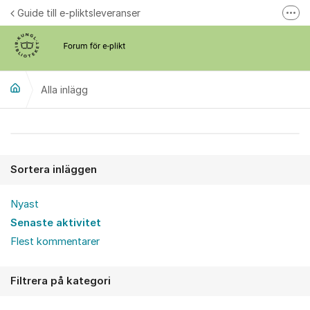
Hoppa till innehåll
Guide till e-pliktsleveranser
Fler
Forum för plikt
kb.se
Alla inlägg
Alla inlägg
Sortera inläggen
Nyast
Senaste aktivitet
Flest kommentarer
Filtrera på kategori