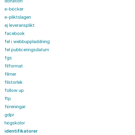
donation
e-böcker
e-pliktslagen
ej leveransplikt
facebook
fel i webbuppladdning
fel publiceringsdatum
fgs
filformat
filmer
filstorlek
follow up
ftp
föreningar
gdpr
högskolor
identifikatorer