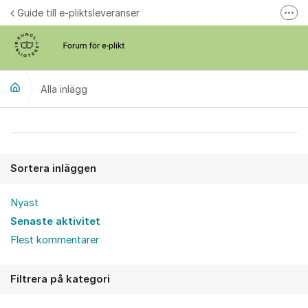
Hoppa till innehåll
Guide till e-pliktsleveranser
Fler
Forum för plikt
kb.se
Alla inlägg
Alla inlägg
Sortera inläggen
Nyast
Senaste aktivitet
Flest kommentarer
Filtrera på kategori