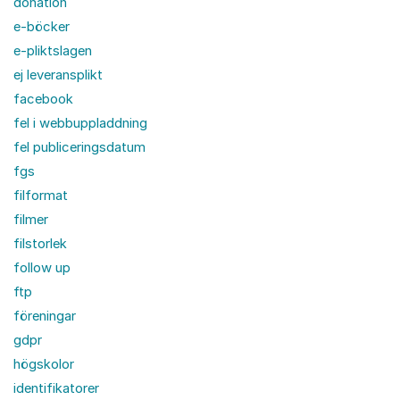
donation
e-böcker
e-pliktslagen
ej leveransplikt
facebook
fel i webbuppladdning
fel publiceringsdatum
fgs
filformat
filmer
filstorlek
follow up
ftp
föreningar
gdpr
högskolor
identifikatorer