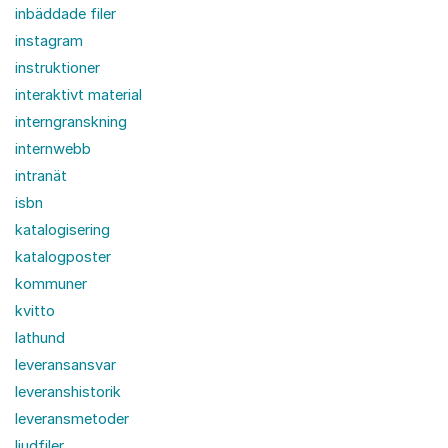
inbäddade filer
instagram
instruktioner
interaktivt material
interngranskning
internwebb
intranät
isbn
katalogisering
katalogposter
kommuner
kvitto
lathund
leveransansvar
leveranshistorik
leveransmetoder
ljudfiler