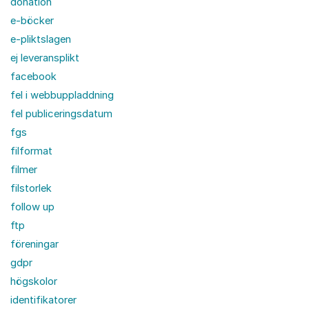
donation
e-böcker
e-pliktslagen
ej leveransplikt
facebook
fel i webbuppladdning
fel publiceringsdatum
fgs
filformat
filmer
filstorlek
follow up
ftp
föreningar
gdpr
högskolor
identifikatorer