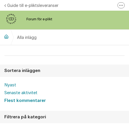
Hoppa till innehåll
Guide till e-pliktsleveranser
Fler
Forum för plikt
kb.se
Alla inlägg
Alla inlägg
Sortera inläggen
Nyast
Senaste aktivitet
Flest kommentarer
Filtrera på kategori