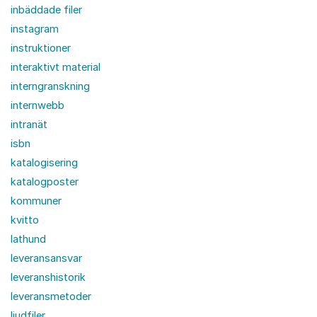
inbäddade filer
instagram
instruktioner
interaktivt material
interngranskning
internwebb
intranät
isbn
katalogisering
katalogposter
kommuner
kvitto
lathund
leveransansvar
leveranshistorik
leveransmetoder
ljudfiler