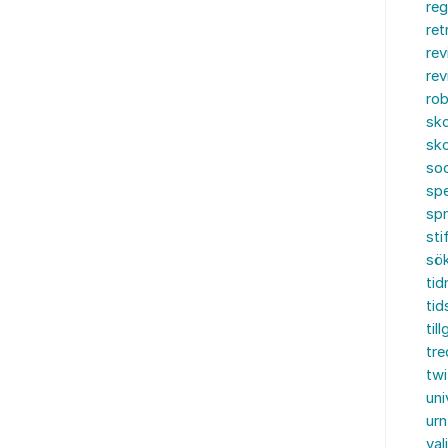
reg
ret
rev
rev
rob
sko
sko
soc
spe
sp
sti
sö
tid
tid
til
tre
twi
uni
urn
val