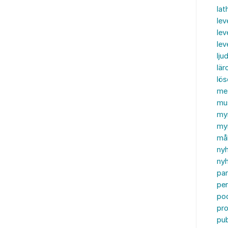
lat
lev
lev
le
ljud
lär
lö
me
mu
my
myn
må
ny
nyh
par
per
po
pr
pub