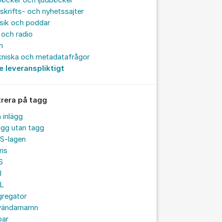
böcker och ljudböcker
skrifts- och nyhetssajter
sik och poddar
och radio
m
kniska och metadatafrågor
e leveranspliktigt
trera på tagg
a inlägg
ägg utan tagg
S-lagen
ris
S
I
L
gregator
vändarnamn
par