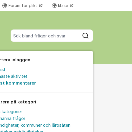
Forum för plikt
kb.se
Fler supportlänkar
Sök bland alla inlägg
Sök
rtera inläggen
ast
aste aktivitet
est kommentarer
trera på kategori
a kategorier
männa frågor
ndigheter, kommuner och lärosäten