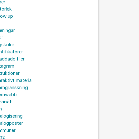
mer
storlek
low up
eningar
pr
gskolor
ntifikatorer
äddade filer
stagram
truktioner
eraktivt material
erngranskning
ternwebb
tranät
n
alogisering
talogposter
mmuner
tto