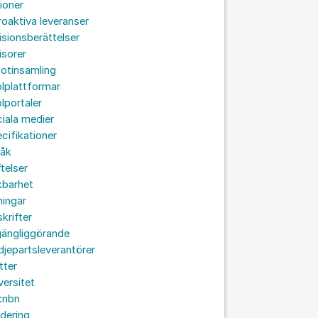
ioner
roaktiva leveranser
isionsberättelser
isorer
otinsamling
lplattformar
lportaler
iala medier
cifikationer
råk
ftelser
kbarhet
ningar
skrifter
lgängliggörande
djepartsleverantörer
tter
versitet
:nbn
idering