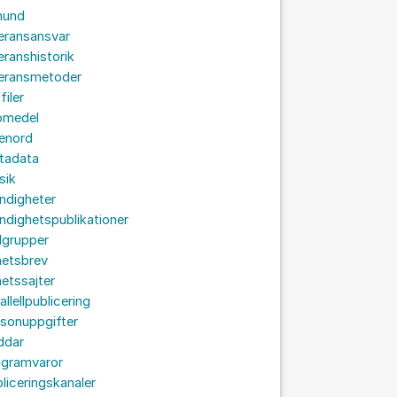
hund
eransansvar
eranshistorik
veransmetoder
filer
omedel
senord
tadata
sik
ndigheter
dighetspublikationer
lgrupper
hetsbrev
etssajter
allellpublicering
sonuppgifter
ddar
ogramvaror
liceringskanaler