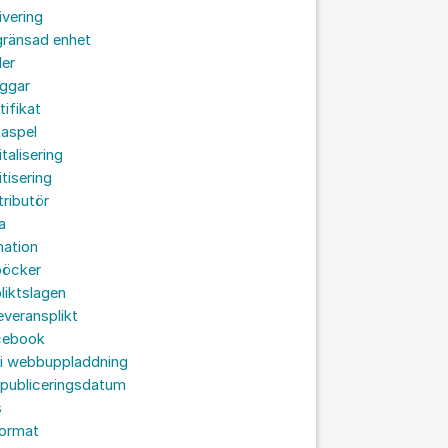
ivering
gränsad enhet
der
oggar
tifikat
taspel
italisering
itisering
tributör
a
nation
böcker
liktslagen
leveransplikt
cebook
 i webbuppladdning
 publiceringsdatum
s
format