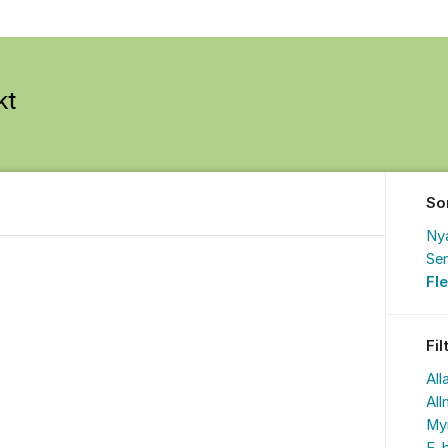
So
Ny
Sen
Fl
Fil
All
All
My