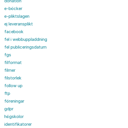
donation
e-böcker
e-pliktslagen
ej leveransplikt
facebook
fel i webbuppladdning
fel publiceringsdatum
fgs
filformat
filmer
filstorlek
follow up
ftp
föreningar
gdpr
högskolor
identifikatorer