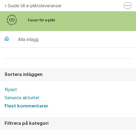
Hoppa till innehåll
Guide till e-pliktsleveranser
Fler
Forum för plikt
kb.se
Alla inlägg
Alla inlägg
Sortera inläggen
Nyast
Senaste aktivitet
Flest kommentarer
Filtrera på kategori