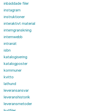
inbäddade filer
instagram
instruktioner
interaktivt material
interngranskning
internwebb
intranät
isbn
katalogisering
katalogposter
kommuner
kvitto
lathund
leveransansvar
leveranshistorik
leveransmetoder
ljudfiler