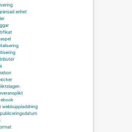
ivering
gränsad enhet
der
oggar
tifikat
taspel
italisering
itisering
tributör
a
nation
böcker
liktslagen
leveransplikt
cebook
 i webbuppladdning
 publiceringsdatum
s
format