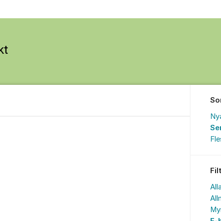
So
Ny
Se
Fl
Fil
All
All
My