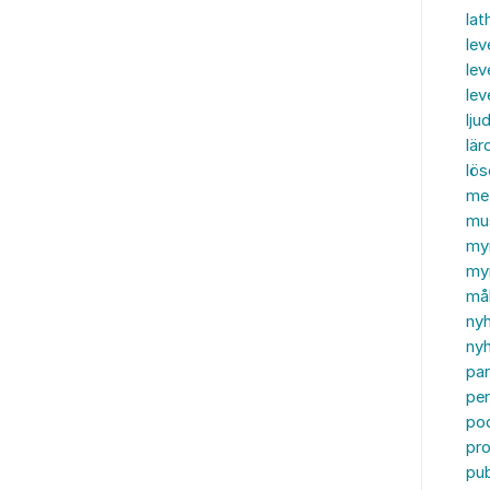
lat
lev
lev
le
ljud
lär
lö
me
mu
my
myn
må
ny
nyh
par
per
po
pr
pub