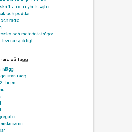
böcker och ljudböcker
skrifts- och nyhetssajter
sik och poddar
och radio
m
kniska och metadatafrågor
e leveranspliktigt
trera på tagg
a inlägg
ägg utan tagg
S-lagen
ris
S
I
L
gregator
vändarnamn
par