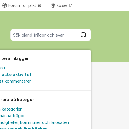
Forum för plikt
kb.se
Fler supportlänkar
Sök bland alla inlägg
Sök
rtera inläggen
ast
naste aktivitet
est kommentarer
trera på kategori
a kategorier
männa frågor
ndigheter, kommuner och lärosäten