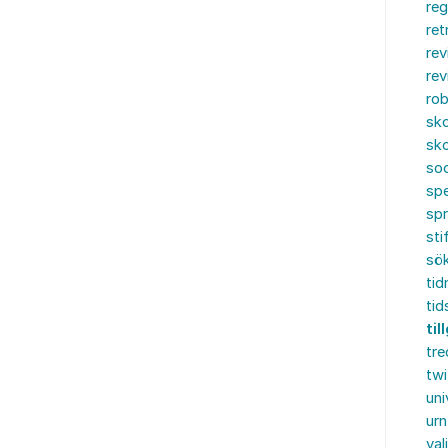
reg
ret
rev
rev
rob
sko
sko
soc
spe
sp
sti
sö
tid
tid
ti
tre
twi
uni
urn
val