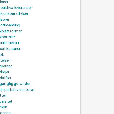
ioner
roaktiva leveranser
isionsberättelser
isorer
otinsamling
lplattformar
lportaler
iala medier
cifikationer
råk
ftelser
kbarhet
ningar
skrifter
llgängliggörande
djepartsleverantörer
tter
versitet
:nbn
idering