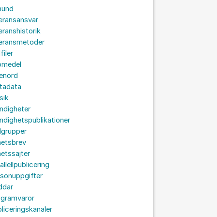
hund
eransansvar
eranshistorik
veransmetoder
filer
omedel
senord
tadata
sik
ndigheter
dighetspublikationer
lgrupper
hetsbrev
etssajter
allellpublicering
sonuppgifter
ddar
ogramvaror
liceringskanaler