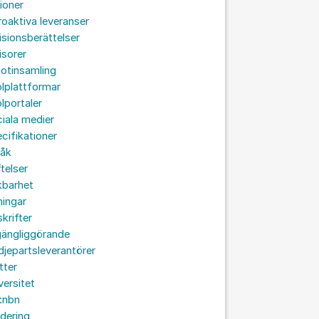
ioner
roaktiva leveranser
isionsberättelser
isorer
otinsamling
lplattformar
lportaler
iala medier
cifikationer
råk
ftelser
kbarhet
ningar
skrifter
lgängliggörande
djepartsleverantörer
tter
versitet
:nbn
idering