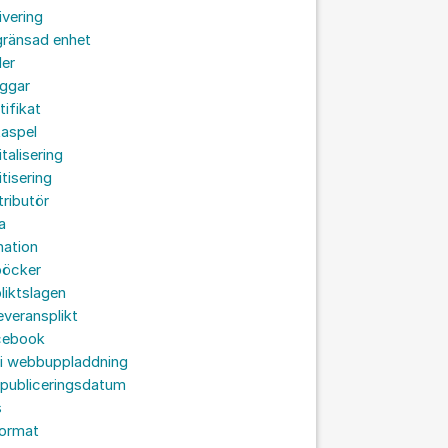
ivering
gränsad enhet
der
oggar
tifikat
taspel
italisering
itisering
tributör
a
nation
böcker
liktslagen
leveransplikt
cebook
 i webbuppladdning
 publiceringsdatum
s
format