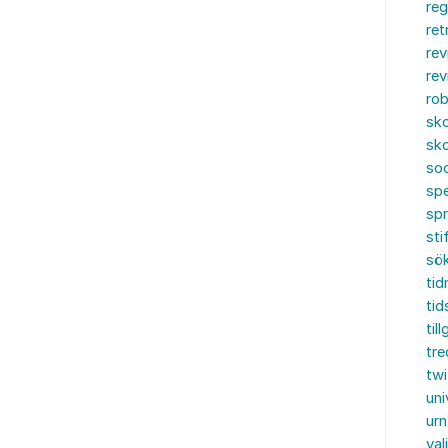
reg
ret
rev
rev
rob
sko
sko
soc
spe
sp
sti
sö
tid
tid
til
tre
twi
uni
urn
val