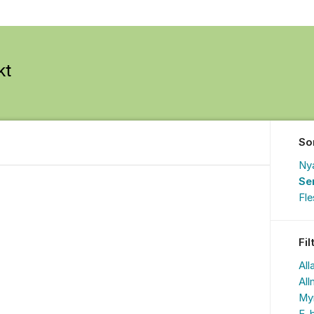
So
Ny
Se
Fl
Fil
All
All
My