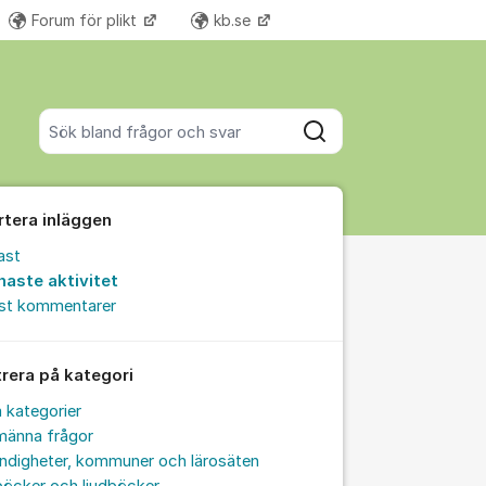
Forum för plikt
kb.se
Fler supportlänkar
Sök bland alla inlägg
Sök
rtera inläggen
ast
naste aktivitet
est kommentarer
trera på kategori
a kategorier
männa frågor
ndigheter, kommuner och lärosäten