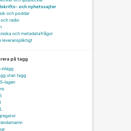
böcker och ljudböcker
dskrifts- och nyhetssajter
sik och poddar
och radio
m
kniska och metadatafrågor
e leveranspliktigt
trera på tagg
a inlägg
ägg utan tagg
S-lagen
ris
S
I
L
gregator
vändarnamn
par