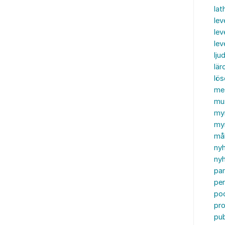
lat
lev
lev
le
ljud
lär
lö
me
mu
my
myn
må
ny
nyh
par
per
po
pr
pub