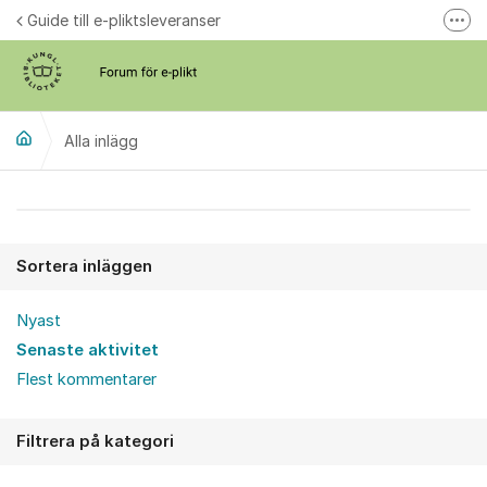
Hoppa till innehåll
Guide till e-pliktsleveranser
Fler
Forum för plikt
kb.se
Alla inlägg
Alla inlägg
Sortera inläggen
Nyast
Senaste aktivitet
Flest kommentarer
Filtrera på kategori