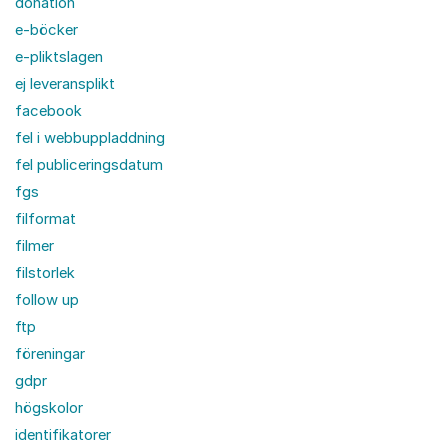
donation
e-böcker
e-pliktslagen
ej leveransplikt
facebook
fel i webbuppladdning
fel publiceringsdatum
fgs
filformat
filmer
filstorlek
follow up
ftp
föreningar
gdpr
högskolor
identifikatorer