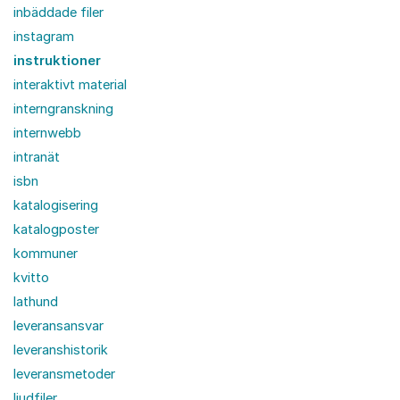
inbäddade filer
instagram
instruktioner
interaktivt material
interngranskning
internwebb
intranät
isbn
katalogisering
katalogposter
kommuner
kvitto
lathund
leveransansvar
leveranshistorik
leveransmetoder
ljudfiler