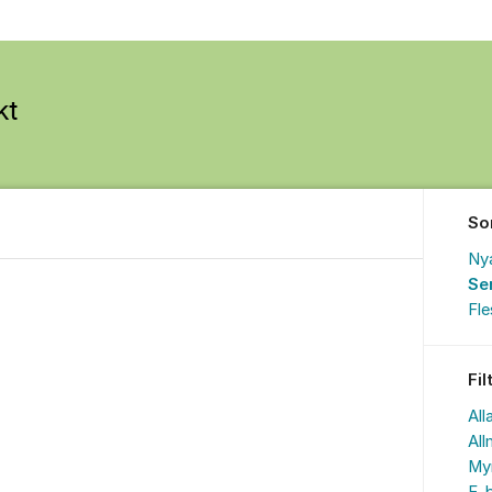
So
Ny
Se
Fl
Fil
All
All
My