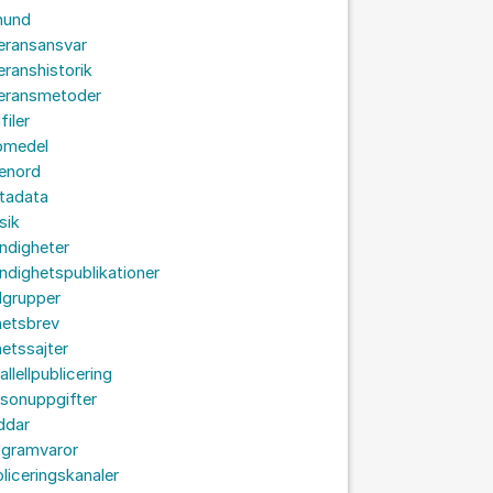
hund
eransansvar
eranshistorik
veransmetoder
filer
omedel
senord
tadata
sik
ndigheter
dighetspublikationer
lgrupper
hetsbrev
etssajter
allellpublicering
sonuppgifter
ddar
ogramvaror
liceringskanaler