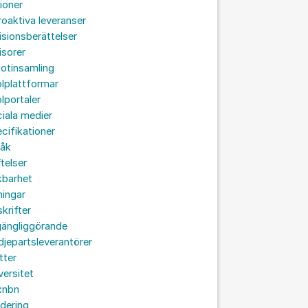
ioner
roaktiva leveranser
isionsberättelser
isorer
otinsamling
lplattformar
lportaler
iala medier
cifikationer
råk
ftelser
kbarhet
ningar
skrifter
lgängliggörande
djepartsleverantörer
tter
versitet
:nbn
idering