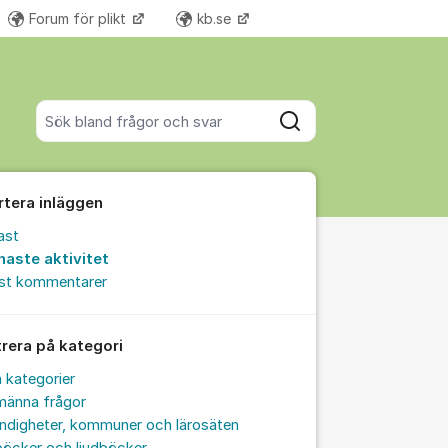
Forum för plikt
kb.se
Fler supportlänkar
Sök bland alla inlägg
Sök
rtera inläggen
ast
naste aktivitet
est kommentarer
trera på kategori
a kategorier
männa frågor
ndigheter, kommuner och lärosäten