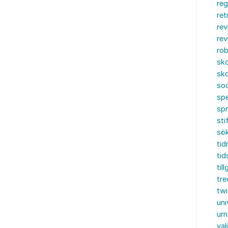
reg
ret
rev
rev
rob
sko
sko
soc
spe
sp
sti
sö
tid
tid
til
tre
twi
uni
urn
val