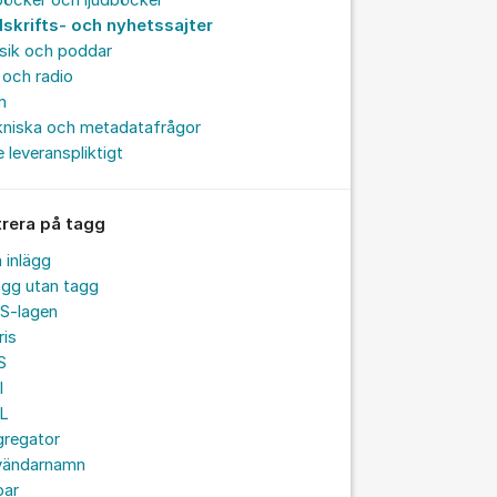
böcker och ljudböcker
dskrifts- och nyhetssajter
sik och poddar
och radio
m
kniska och metadatafrågor
e leveranspliktigt
trera på tagg
a inlägg
ägg utan tagg
S-lagen
ris
S
I
L
gregator
vändarnamn
par