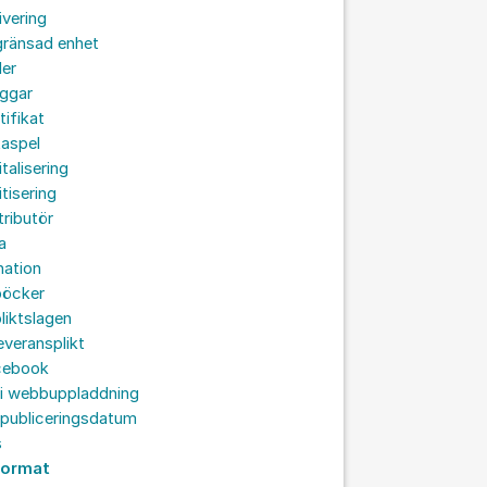
ivering
gränsad enhet
der
oggar
tifikat
taspel
italisering
itisering
tributör
a
nation
böcker
liktslagen
leveransplikt
cebook
 i webbuppladdning
 publiceringsdatum
s
lformat