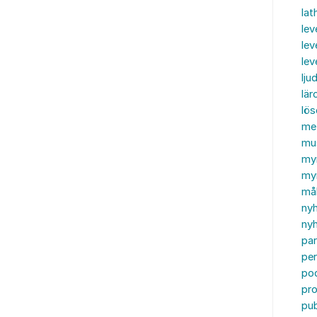
lat
lev
lev
le
ljud
lär
lö
me
mu
my
myn
må
ny
nyh
par
per
po
pr
pub