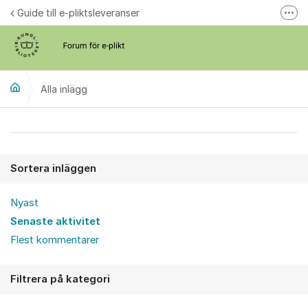
Hoppa till innehåll
Guide till e-pliktsleveranser
Fler
Forum för plikt
kb.se
Alla inlägg
Alla inlägg
Sortera inläggen
Nyast
Senaste aktivitet
Flest kommentarer
Filtrera på kategori