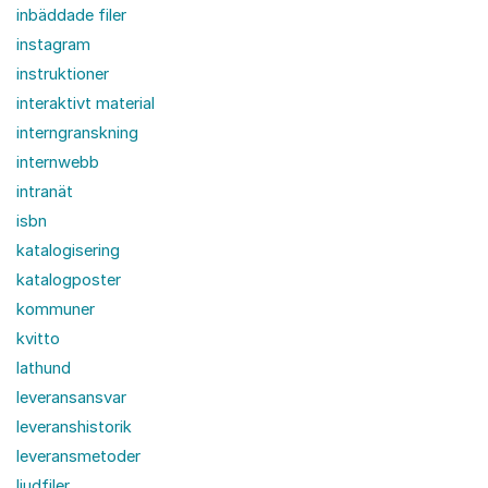
inbäddade filer
instagram
instruktioner
interaktivt material
interngranskning
internwebb
intranät
isbn
katalogisering
katalogposter
kommuner
kvitto
lathund
leveransansvar
leveranshistorik
leveransmetoder
ljudfiler