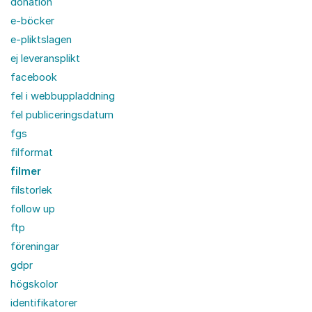
donation
e-böcker
e-pliktslagen
ej leveransplikt
facebook
fel i webbuppladdning
fel publiceringsdatum
fgs
filformat
filmer
filstorlek
follow up
ftp
föreningar
gdpr
högskolor
identifikatorer