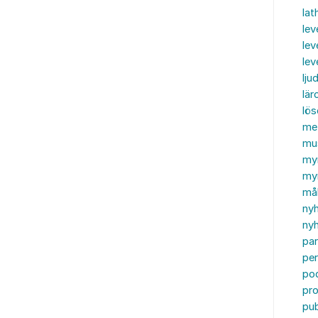
lat
lev
lev
le
ljud
lär
lö
me
mu
my
myn
må
ny
nyh
par
per
po
pr
pub