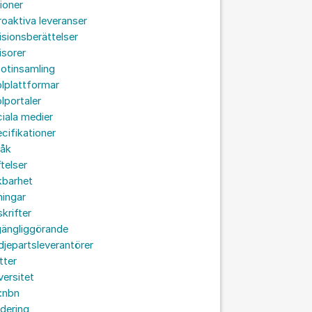
ioner
roaktiva leveranser
isionsberättelser
isorer
otinsamling
lplattformar
lportaler
iala medier
cifikationer
råk
ftelser
kbarhet
ningar
skrifter
lgängliggörande
djepartsleverantörer
tter
versitet
:nbn
idering