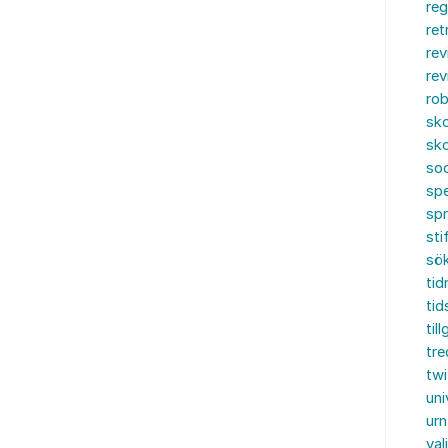
reg
ret
rev
rev
rob
sko
sko
soc
spe
sp
sti
sö
tid
tid
til
tre
twi
uni
urn
val