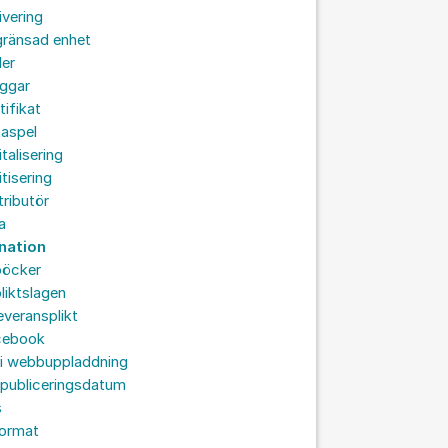
ivering
gränsad enhet
der
oggar
tifikat
taspel
italisering
itisering
tributör
a
nation
böcker
liktslagen
leveransplikt
cebook
 i webbuppladdning
 publiceringsdatum
s
format