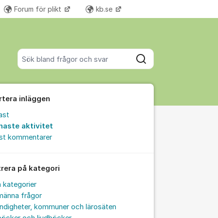
Forum för plikt
kb.se
Fler supportlänkar
Sök bland alla inlägg
Sök
rtera inläggen
ast
naste aktivitet
est kommentarer
trera på kategori
a kategorier
männa frågor
ndigheter, kommuner och lärosäten