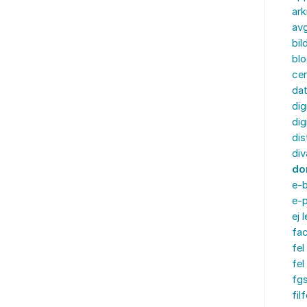
ark
av
bil
bl
cer
da
dig
dig
dis
div
do
e-
e-p
ej 
fa
fel
fel
fg
fil