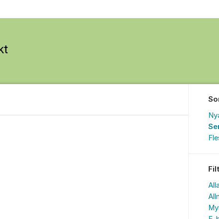
So
Ny
Se
Fl
Fil
All
All
My