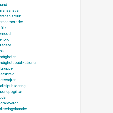
hund
eransansvar
eranshistorik
veransmetoder
filer
omedel
senord
tadata
sik
ndigheter
dighetspublikationer
lgrupper
hetsbrev
etssajter
allellpublicering
sonuppgifter
ddar
ogramvaror
liceringskanaler