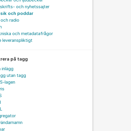
böcker och ljudböcker
skrifts- och nyhetssajter
sik och poddar
och radio
m
kniska och metadatafrågor
e leveranspliktigt
trera på tagg
a inlägg
ägg utan tagg
S-lagen
ris
S
I
L
gregator
vändarnamn
par