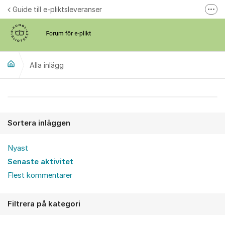
Hoppa till innehåll
Guide till e-pliktsleveranser
Fler
Forum för plikt
kb.se
Alla inlägg
Alla inlägg
Sortera inläggen
Nyast
Senaste aktivitet
Flest kommentarer
Filtrera på kategori