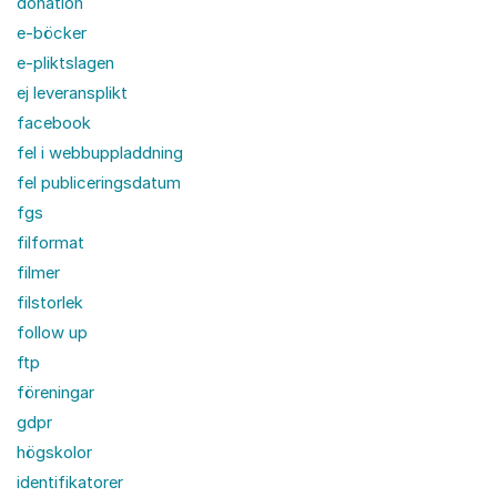
donation
e-böcker
e-pliktslagen
ej leveransplikt
facebook
fel i webbuppladdning
fel publiceringsdatum
fgs
filformat
filmer
filstorlek
follow up
ftp
föreningar
gdpr
högskolor
identifikatorer