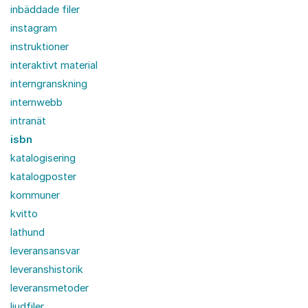
inbäddade filer
instagram
instruktioner
interaktivt material
interngranskning
internwebb
intranät
isbn
katalogisering
katalogposter
kommuner
kvitto
lathund
leveransansvar
leveranshistorik
leveransmetoder
ljudfiler