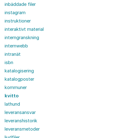
inbäddade filer
instagram
instruktioner
interaktivt material
interngranskning
internwebb
intranät
isbn
katalogisering
katalogposter
kommuner
kvitto
lathund
leveransansvar
leveranshistorik
leveransmetoder
ljudfiler