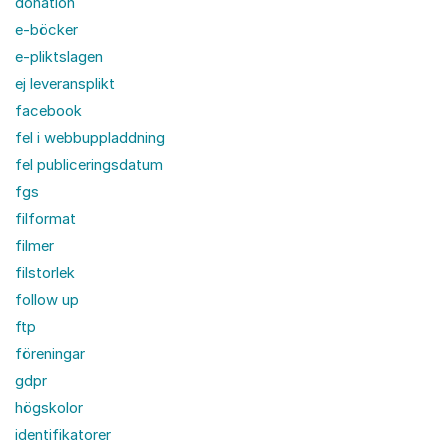
donation
e-böcker
e-pliktslagen
ej leveransplikt
facebook
fel i webbuppladdning
fel publiceringsdatum
fgs
filformat
filmer
filstorlek
follow up
ftp
föreningar
gdpr
högskolor
identifikatorer