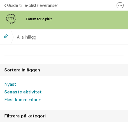
Hoppa till innehåll
Guide till e-pliktsleveranser
Fler
Forum för plikt
kb.se
Alla inlägg
Alla inlägg
Sortera inläggen
Nyast
Senaste aktivitet
Flest kommentarer
Filtrera på kategori