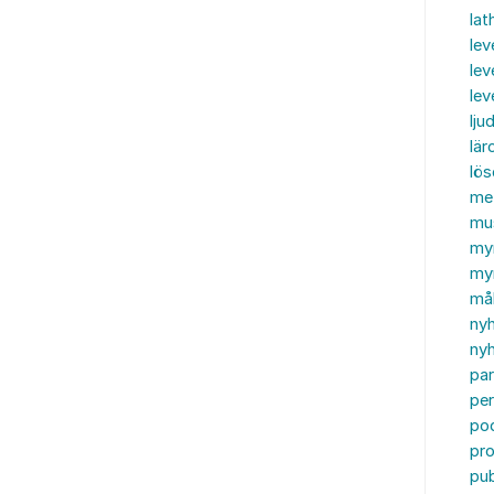
lat
lev
lev
le
ljud
lär
lö
me
mu
my
myn
må
ny
nyh
par
per
po
pr
pub