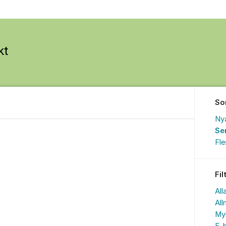
So
Ny
Se
Fl
Fil
All
All
My