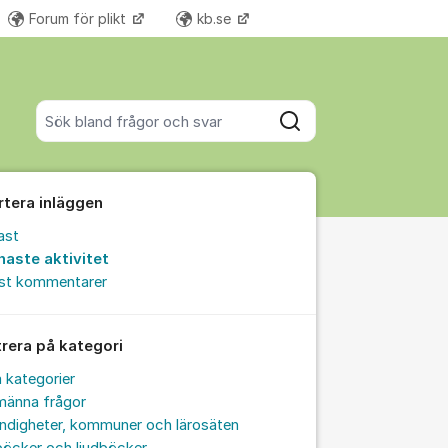
Forum för plikt
kb.se
Fler supportlänkar
Sök bland alla inlägg
Sök
rtera inläggen
ast
naste aktivitet
est kommentarer
trera på kategori
a kategorier
männa frågor
ndigheter, kommuner och lärosäten