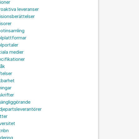
ioner
roaktiva leveranser
isionsberättelser
isorer
otinsamling
lplattformar
lportaler
iala medier
cifikationer
råk
ftelser
kbarhet
ningar
skrifter
lgängliggörande
djepartsleverantörer
tter
versitet
:nbn
idering