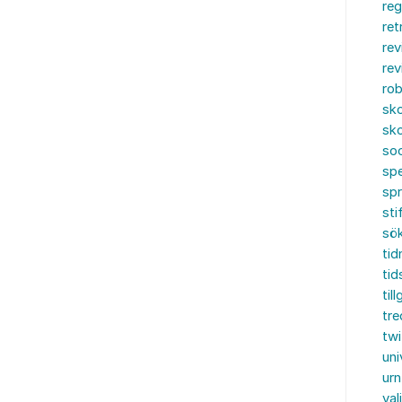
reg
ret
rev
rev
rob
sko
sko
soc
spe
sp
sti
sö
tid
tid
til
tre
twi
uni
urn
val