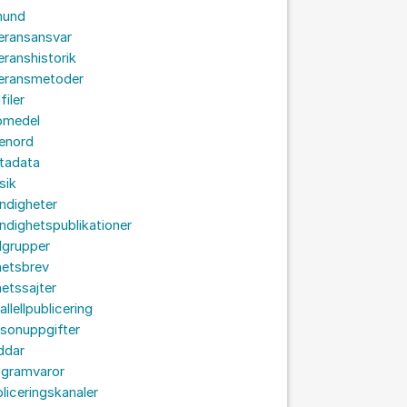
hund
eransansvar
eranshistorik
veransmetoder
filer
omedel
senord
tadata
sik
ndigheter
dighetspublikationer
lgrupper
hetsbrev
etssajter
allellpublicering
sonuppgifter
ddar
ogramvaror
liceringskanaler