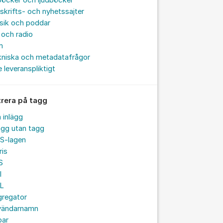
böcker och ljudböcker
skrifts- och nyhetssajter
sik och poddar
och radio
m
kniska och metadatafrågor
e leveranspliktigt
trera på tagg
a inlägg
ägg utan tagg
S-lagen
ris
S
I
L
gregator
vändarnamn
par