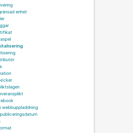
ivering
gränsad enhet
der
oggar
tifikat
taspel
italisering
itisering
tributör
a
nation
böcker
liktslagen
leveransplikt
cebook
 i webbuppladdning
 publiceringsdatum
s
format