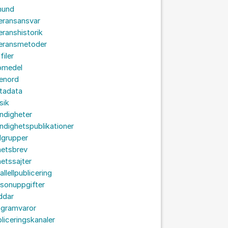
hund
eransansvar
eranshistorik
veransmetoder
filer
omedel
senord
tadata
sik
ndigheter
dighetspublikationer
lgrupper
hetsbrev
etssajter
allellpublicering
sonuppgifter
ddar
ogramvaror
liceringskanaler