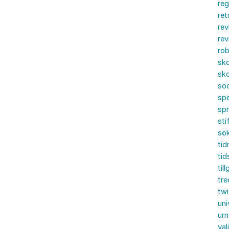
reg
ret
rev
rev
rob
sko
sko
soc
spe
sp
sti
sö
tid
tid
til
tre
twi
uni
urn
val