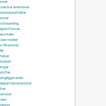
ioner
roaktiva leveranser
isionsberättelser
isorer
otinsamling
lplattformar
lportaler
iala medier
cifikationer
råk
ftelser
kbarhet
ningar
skrifter
lgängliggörande
djepartsleverantörer
tter
versitet
:nbn
idering