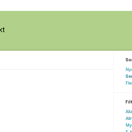
So
Ny
Se
Fl
Fil
All
All
My