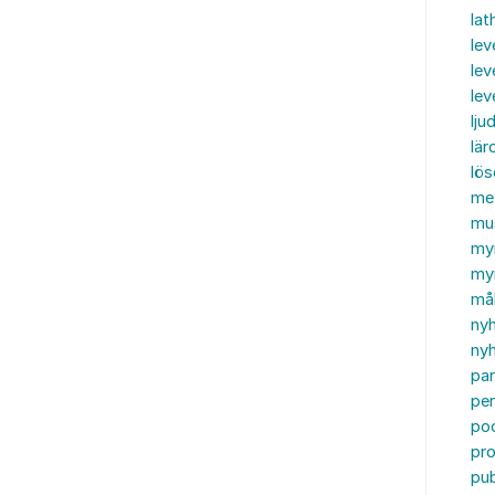
lat
lev
lev
le
ljud
lär
lö
me
mu
my
myn
må
ny
nyh
par
per
po
pr
pub