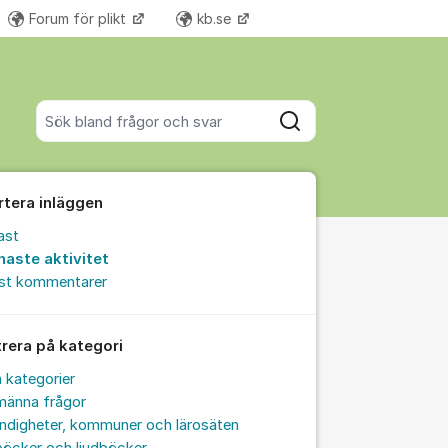
Forum för plikt
kb.se
Fler supportlänkar
Sök bland alla inlägg
Sök
rtera inläggen
ast
naste aktivitet
est kommentarer
trera på kategori
a kategorier
männa frågor
ndigheter, kommuner och lärosäten