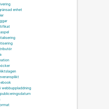
ivering
gränsad enhet
der
oggar
tifikat
taspel
italisering
itisering
tributör
a
nation
böcker
liktslagen
leveransplikt
cebook
 i webbuppladdning
 publiceringsdatum
s
format