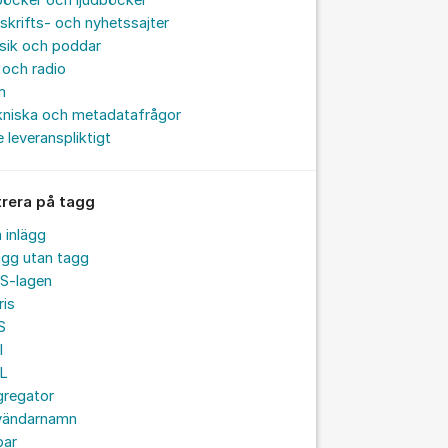
böcker och ljudböcker
skrifts- och nyhetssajter
sik och poddar
och radio
m
kniska och metadatafrågor
e leveranspliktigt
trera på tagg
a inlägg
ägg utan tagg
S-lagen
ris
S
I
L
gregator
vändarnamn
par