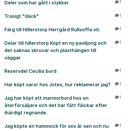
Deler som har gått i stykker
1
Trasigt "däck"
1
Färg till Hillerstorp Herrgård Rullsoffa vit.
1
Delar till hillerstorp Köpt en ny paviljong och
1
det saknas skruvar och plasthängen till
väggar
Reservdel Cecilia bord
1
Har köpt varor hos Jotex, hur reklamerar jag?
1
Jag har köpt ett marmorbord hos en
1
återförsäljare och det har fått fläckar efter
ihärdigt regnande.
Jag köpte en hammock för sex år sen och nu
1