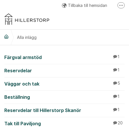
Hoppa till innehåll
Tillbaka till hemsidan
Fler
Hillerstorp Facebook
Hillerstorp Instagram
Alla inlägg
Hillerstorp Youtube
Alla inlägg
Färgval armstöd
1
Reservdelar
1
Väggar och tak
5
Beställning
1
Reservdelar till Hillerstorp Skanör
1
Tak till Paviljong
20