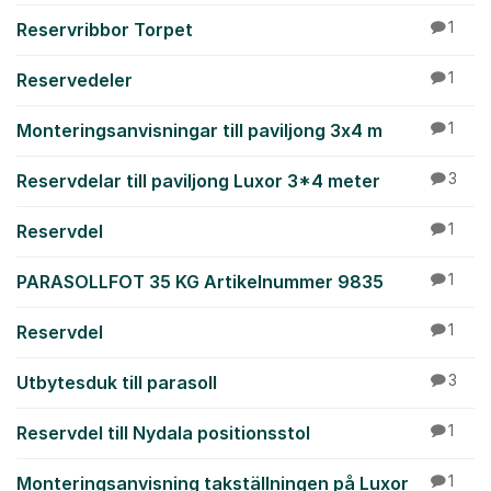
Reservribbor Torpet
1
Reservedeler
1
Monteringsanvisningar till paviljong 3x4 m
1
Reservdelar till paviljong Luxor 3*4 meter
3
Reservdel
1
PARASOLLFOT 35 KG Artikelnummer 9835
1
Reservdel
1
Utbytesduk till parasoll
3
Reservdel till Nydala positionsstol
1
Monteringsanvisning takställningen på Luxor
1