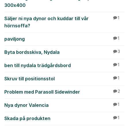
300x400
Säljer ni nya dynor och kuddar till vår
1
hörnsoffa?
paviljong
1
Byta bordsskiva, Nydala
3
ben till nydala trädgårdsbord
1
Skruv till positionsstol
1
Problem med Parasoll Sidewinder
2
Nya dynor Valencia
1
Skada på produkten
1