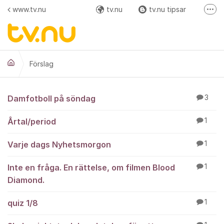
Hoppa till innehåll
www.tv.nu
tv.nu
tv.nu tipsar
Fler
Facebook
Instagram
Förslag
Förslag
Damfotboll på söndag
3
Årtal/period
1
Varje dags Nyhetsmorgon
1
Inte en fråga. En rättelse, om filmen Blood
1
Diamond.
quiz 1/8
1