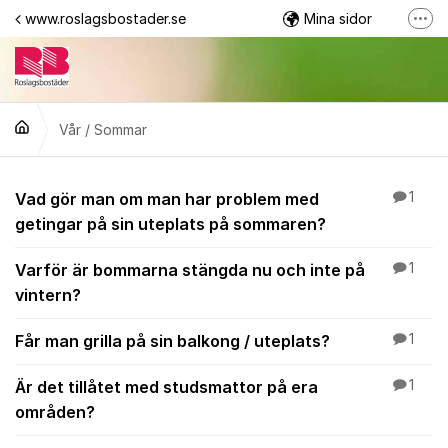
Hoppa till innehåll
www.roslagsbostader.se
Mina sidor
Fler
Följ oss på Facebook
0176-20 75 00
Vår / Sommar
Vår / Sommar
Vad gör man om man har problem med
1
getingar på sin uteplats på sommaren?
Varför är bommarna stängda nu och inte på
1
vintern?
Får man grilla på sin balkong / uteplats?
1
Är det tillåtet med studsmattor på era
1
områden?