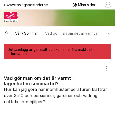
Hoppa till innehåll
www.roslagsbostader.se
Mina sidor
Fler
Följ oss på Facebook
0176-20 75 00
Ti
Vår / Sommar
Vad gör man om det är varmt i lägenheten sommartid?
Detta inlägg är gammalt och kan innehålla inaktuell
information.
Visa
Vad gör man om det är varmt i
lägenheten sommartid?
Hur kan jag göra när inomhustemperaturen klättrar
över 35°C och persienner, gardiner och vädring
nattetid inte hjälper?