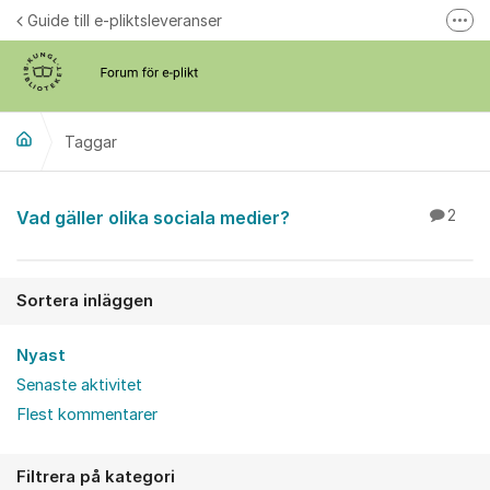
Hoppa till innehåll
Guide till e-pliktsleveranser
Fler
Forum för plikt
kb.se
Taggar
Vad gäller olika sociala medier?
2
Sortera inläggen
Nyast
Senaste aktivitet
Flest kommentarer
Filtrera på kategori