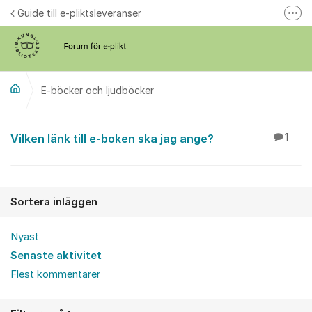
Hoppa till innehåll
Guide till e-pliktsleveranser
Fler
Forum för plikt
kb.se
E-böcker och ljudböcker
E-böcker och ljudböc
Vilken länk till e-boken ska jag ange?
1
Sortera inläggen
Nyast
Senaste aktivitet
Flest kommentarer