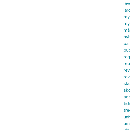
le
lär
my
myn
må
ny
par
pub
reg
ret
rev
rev
sko
sko
soc
tid
tre
uni
urn