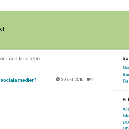
ner och lärosäten
So
Ny
Se
, kommuner och läros
 sociala medier?
26 okt 2016
1
Fl
Fil
All
Inl
DO