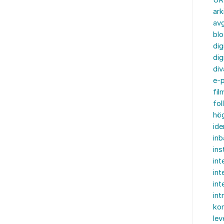
UR
ark
av
bl
dig
dig
div
e-p
fil
fol
hö
ide
inb
in
int
int
in
int
ko
lev