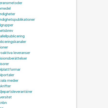
veransmetoder
omedel
ndigheter
dighetspublikationer
lgrupper
hetsbrev
allellpublicering
liceringskanaler
ioner
roaktiva leveranser
isionsberättelser
isorer
lplattformar
lportaler
iala medier
skrifter
djepartsleverantörer
versitet
:nbn