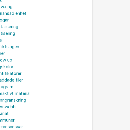
L
ivering
gränsad enhet
oggar
italisering
itisering
a
liktslagen
mer
low up
gskolor
ntifikatorer
äddade filer
stagram
eraktivt material
erngranskning
ternwebb
ranät
mmuner
eransansvar