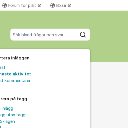
Forum för plikt
kb.se
Fler supportlänkar
Sök bland alla inlägg
Sök
rtera inläggen
ast
naste aktivitet
äten
est kommentarer
trera på tagg
a inlägg
ägg utan tagg
S-lagen