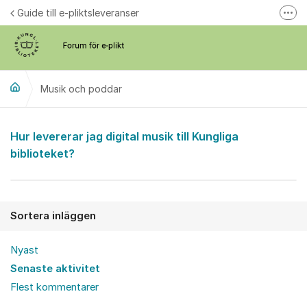
Hoppa till innehåll
Guide till e-pliktsleveranser
Fler
Forum för plikt
kb.se
Musik och poddar
Musik och poddar
Hur levererar jag digital musik till Kungliga
biblioteket?
Sortera inläggen
Nyast
Senaste aktivitet
Flest kommentarer