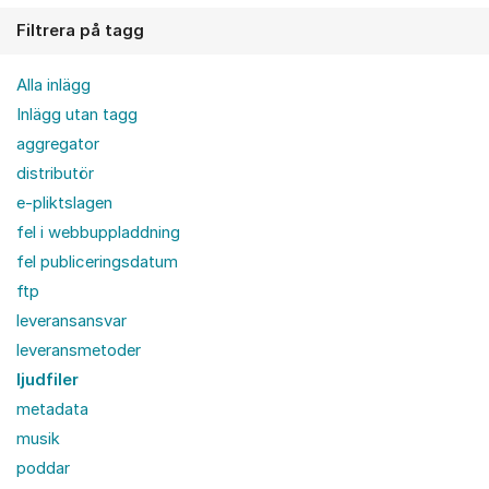
Filtrera på tagg
Alla inlägg
Inlägg utan tagg
aggregator
distributör
e-pliktslagen
fel i webbuppladdning
fel publiceringsdatum
ftp
leveransansvar
leveransmetoder
ljudfiler
metadata
musik
poddar