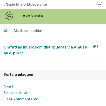
Hoppa till innehåll
Guide till e-pliktsleveranser
Fler
Forum för plikt
kb.se
Musik och poddar
Musik och poddar
Omfattas musik som distribueras via Amuse
1
av e-plikt?
Sortera inläggen
Nyast
Senaste aktivitet
Flest kommentarer