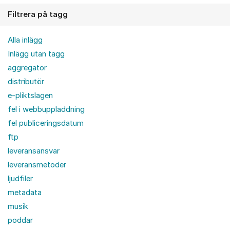
Filtrera på tagg
Alla inlägg
Inlägg utan tagg
aggregator
distributör
e-pliktslagen
fel i webbuppladdning
fel publiceringsdatum
ftp
leveransansvar
leveransmetoder
ljudfiler
metadata
musik
poddar