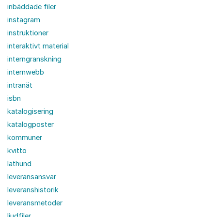
inbäddade filer
instagram
instruktioner
interaktivt material
interngranskning
internwebb
intranät
isbn
katalogisering
katalogposter
kommuner
kvitto
lathund
leveransansvar
leveranshistorik
leveransmetoder
ljudfiler