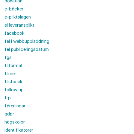
donation
e-böcker
e-pliktslagen
ej leveransplikt
facebook
fel i webbuppladdning
fel publiceringsdatum
fgs
filformat
filmer
filstorlek
follow up
ftp
föreningar
gdpr
högskolor
identifikatorer