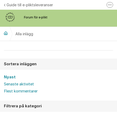
Hoppa till innehåll
Guide till e-pliktsleveranser
Fler
Forum för plikt
kb.se
Alla inlägg
Alla inlägg
Sortera inläggen
Nyast
Senaste aktivitet
Flest kommentarer
Filtrera på kategori