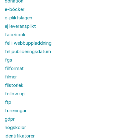
donation
e-böcker
e-pliktslagen
ej leveransplikt
facebook
fel i webbuppladdning
fel publiceringsdatum
fgs
filformat
filmer
filstorlek
follow up
ftp
föreningar
gdpr
högskolor
identifikatorer