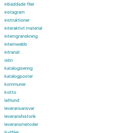
inbäddade filer
instagram
instruktioner
interaktivt material
interngranskning
internwebb
intranät
isbn
katalogisering
katalogposter
kommuner
kvitto
lathund
leveransansvar
leveranshistorik
leveransmetoder
ljudfiler