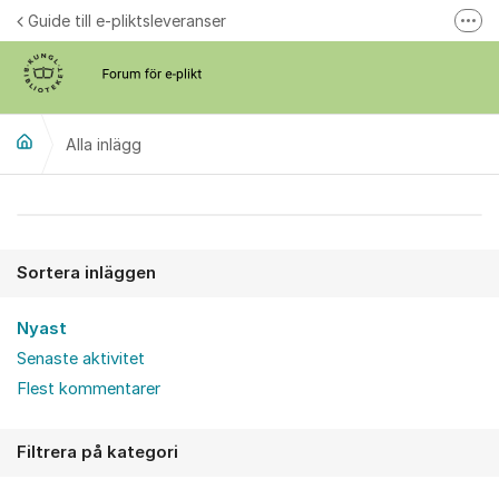
Hoppa till innehåll
Guide till e-pliktsleveranser
Fler
Forum för plikt
kb.se
Alla inlägg
Alla inlägg
Sortera inläggen
Nyast
Senaste aktivitet
Flest kommentarer
Filtrera på kategori