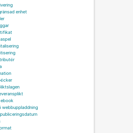
ivering
gränsad enhet
der
oggar
tifikat
taspel
italisering
itisering
tributör
a
nation
böcker
liktslagen
leveransplikt
cebook
 i webbuppladdning
 publiceringsdatum
s
format