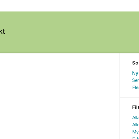
So
Ny
Sen
Fl
Fil
All
All
My