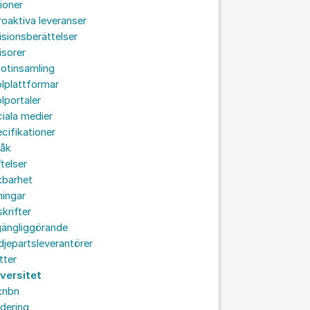
ioner
roaktiva leveranser
isionsberättelser
isorer
otinsamling
lplattformar
lportaler
iala medier
cifikationer
råk
ftelser
kbarhet
ningar
skrifter
lgängliggörande
djepartsleverantörer
tter
iversitet
:nbn
idering