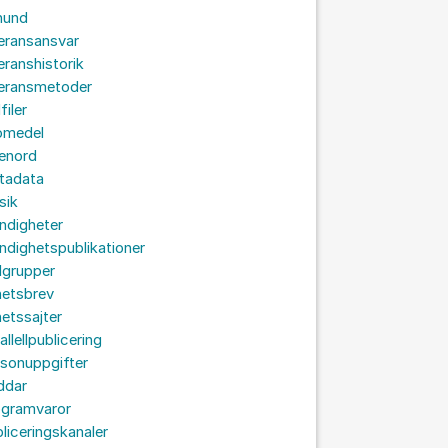
hund
eransansvar
eranshistorik
veransmetoder
filer
omedel
senord
tadata
sik
ndigheter
dighetspublikationer
lgrupper
hetsbrev
etssajter
allellpublicering
sonuppgifter
ddar
ogramvaror
liceringskanaler