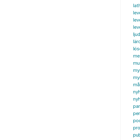
lat
lev
lev
le
ljud
lär
lö
me
mu
my
myn
må
ny
nyh
par
per
po
pr
pub