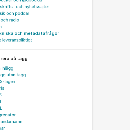
böcker och ljudböcker
skrifts- och nyhetssajter
sik och poddar
och radio
m
kniska och metadatafrågor
e leveranspliktigt
trera på tagg
a inlägg
ägg utan tagg
S-lagen
ris
S
I
L
gregator
vändarnamn
par