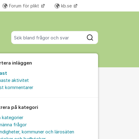
Forum för plikt
kb.se
Fler supportlänkar
Sök bland alla inlägg
Sök
rtera inläggen
ast
aste aktivitet
est kommentarer
trera på kategori
a kategorier
männa frågor
ndigheter, kommuner och lärosäten