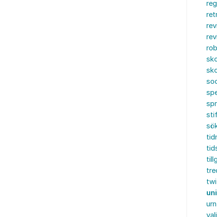
reg
ret
rev
rev
rob
sko
sko
soc
spe
sp
sti
sö
tid
tid
til
tre
twi
un
urn
val