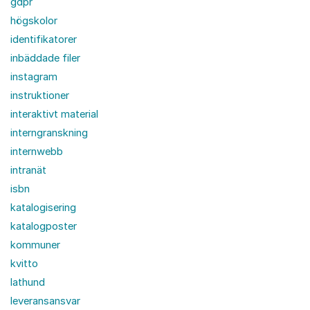
gdpr
högskolor
identifikatorer
inbäddade filer
instagram
instruktioner
interaktivt material
interngranskning
internwebb
intranät
isbn
katalogisering
katalogposter
kommuner
kvitto
lathund
leveransansvar