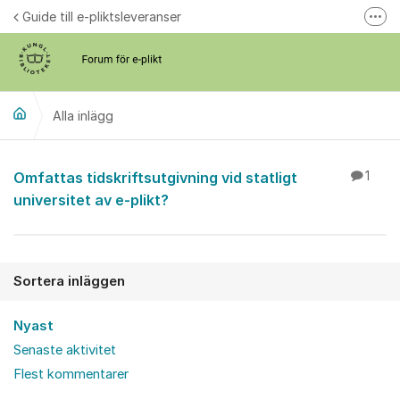
Hoppa till innehåll
Guide till e-pliktsleveranser
Fler
Forum för plikt
kb.se
Alla inlägg
Alla inlägg
Omfattas tidskriftsutgivning vid statligt
1
universitet av e-plikt?
Sortera inläggen
Nyast
Senaste aktivitet
Flest kommentarer