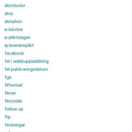
distributör
diva
donation
e-böcker
e-pliktslagen
ej leveransplikt
facebook
fel i webbuppladdning
fel publiceringsdatum
fgs
filformat
filmer
filstorlek
follow up
ftp
föreningar