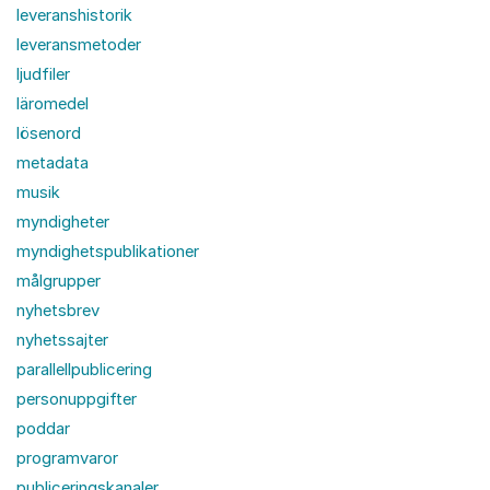
leveranshistorik
leveransmetoder
ljudfiler
läromedel
lösenord
metadata
musik
myndigheter
myndighetspublikationer
målgrupper
nyhetsbrev
nyhetssajter
parallellpublicering
personuppgifter
poddar
programvaror
publiceringskanaler