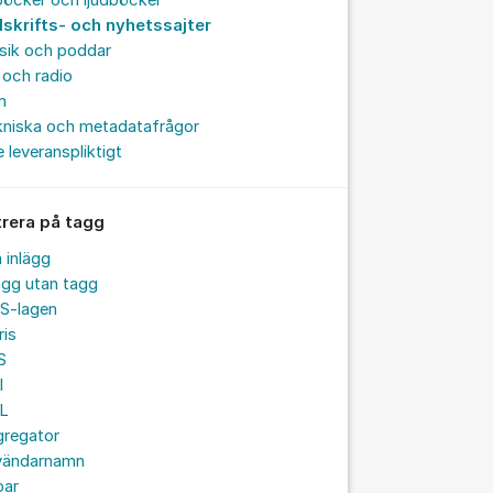
böcker och ljudböcker
dskrifts- och nyhetssajter
sik och poddar
och radio
m
kniska och metadatafrågor
e leveranspliktigt
trera på tagg
a inlägg
ägg utan tagg
S-lagen
ris
S
I
L
gregator
vändarnamn
par