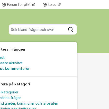
Forum för plikt
kb.se
Fler supportlänkar
Sök bland alla inlägg
Sök
rtera inläggen
ast
aste aktivitet
est kommentarer
trera på kategori
a kategorier
männa frågor
ndigheter, kommuner och lärosäten