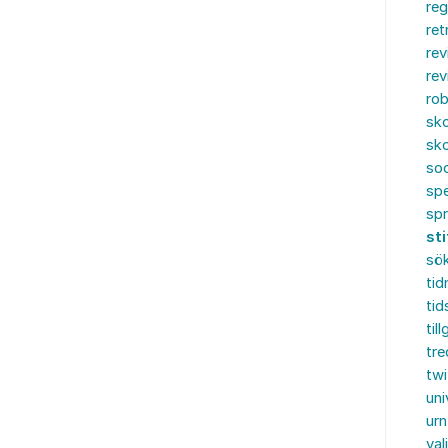
reg
ret
rev
rev
rob
sko
sko
soc
spe
sp
sti
sö
tid
tid
til
tre
twi
uni
urn
val