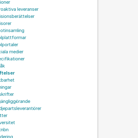
ioner
roaktiva leveranser
isionsberättelser
isorer
otinsamling
lplattformar
lportaler
iala medier
cifikationer
råk
ftelser
kbarhet
ningar
skrifter
lgängliggörande
djepartsleverantörer
tter
versitet
:nbn
idering