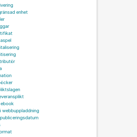
ivering
gränsad enhet
der
oggar
tifikat
taspel
italisering
itisering
tributör
a
nation
böcker
liktslagen
leveransplikt
cebook
 i webbuppladdning
 publiceringsdatum
s
format