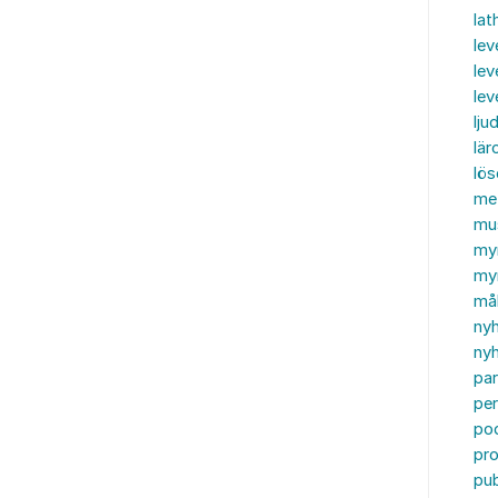
lat
lev
lev
le
ljud
lär
lö
me
mu
my
myn
må
ny
nyh
par
per
po
pr
pub