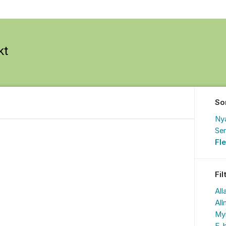
So
Ny
Sen
Fl
Fil
All
All
My