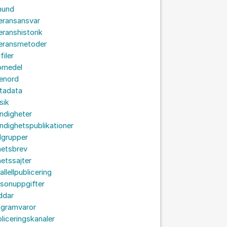
hund
eransansvar
eranshistorik
veransmetoder
filer
omedel
senord
tadata
sik
ndigheter
dighetspublikationer
lgrupper
hetsbrev
etssajter
allellpublicering
sonuppgifter
ddar
ogramvaror
liceringskanaler